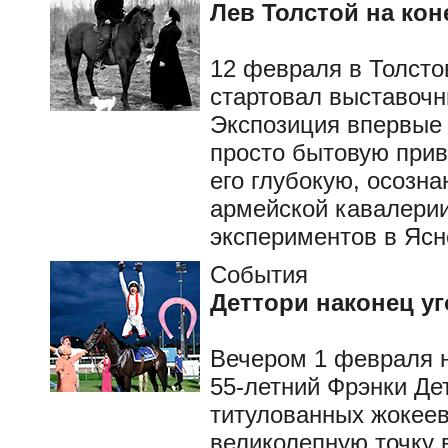
Лев Толстой на кон
12 февраля в Толсто
стартовал выставочн
Экспозиция впервые 
просто бытовую прив
его глубокую, осозн
армейской кавалери
экспериментов в Ясн
События
Деттори наконец у
Вечером 1 февраля 
55-летний Фрэнки Де
титулованных жокеев
великолепную точку 