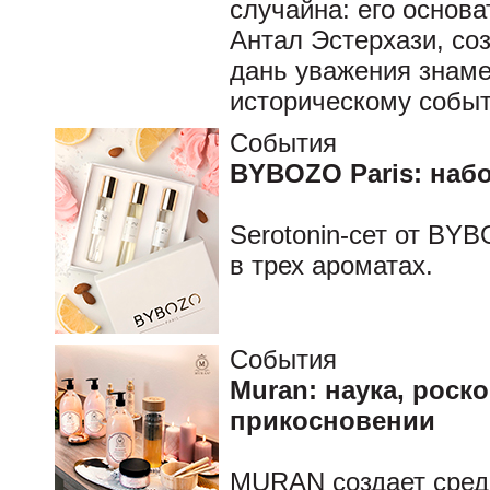
случайна: его основ
Антал Эстерхази, с
дань уважения знаме
историческому собы
События
BYBOZO Paris: наб
Serotonin-сет от BYB
в трех ароматах.
События
Muran: наука, роск
прикосновении
MURAN создает средс