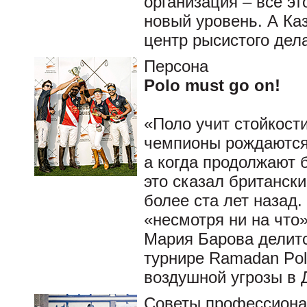
организация – все э
новый уровень. А Ка
центр рысистого дел
Персона
Polo must go on!
«Поло учит стойкост
чемпионы рождаются 
а когда продолжают б
это сказал британск
более ста лет назад
«несмотря ни на что»
Мария Барова делитс
турнире Ramadan Pol
воздушной угрозы в Д
Советы профессион