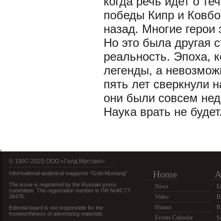
когда речь идет о те
победы Кипр и Ковбо
назад. Многие герои 
Но это была другая 
реальность. Эпоха, 
легенды, а невозмож
пять лет сверкнули н
они были совсем нед
Наука врать не будет
© 1997-2025 OOO «Голд Мустанг»
Home
A
Informational-analytical magazine “Gold Mustang”
The issue is registered by the Russian press
News
E
committee. The registration number is ПИ №ФС77-
26476.
Video
B
Humor
R
Editorial board is not responsible for the
trustworthiness of advertising materials.
Events Calendar
S