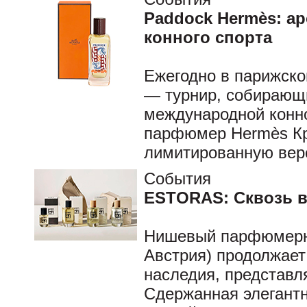
Paddock Hermès: а
конного спорта
Ежегодно в парижско
— турнир, собирающ
международной конн
парфюмер Hermès Кр
лимитированную вер
События
ESTORAS: Сквозь 
Нишевый парфюмерн
Австрия) продолжает
наследия, представля
Сдержанная элегантн