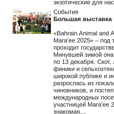
экзотические для на
События
Большая выставка 
«Bahrain Animal and A
Mara'ee 2025» – под
проходит государств
Минувшей зимой она 
по 13 декабря. Скот,
финики и сельхозтех
широкой публике и и
разрослась из локал
чиновников, и посте
международных посет
участницей Mara'ee 
знакомая…