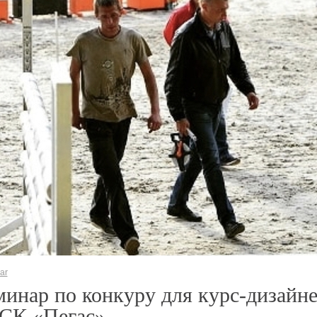
ar
инар по конкуру для курс-дизайн
КСК «Пегас»