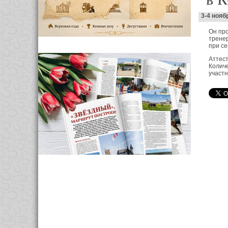
3-4 нояб
Он про
тренер
при се
Аттест
Количе
участн