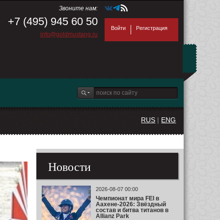
Звоните нам:
+7 (495) 945 60 50
Войти
Регистрация
info@goldmustang.ru
RUS
|
ENG
Новости
2026-08-07 00:00
Чемпионат мира FEI в
Аахене-2026: Звёздный
состав и битва титанов в
Allianz Park