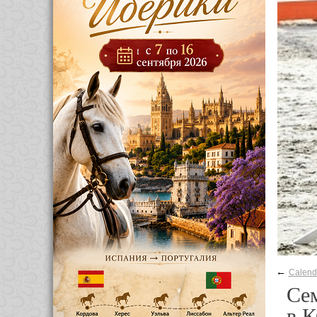
←
Calend
Сем
в 