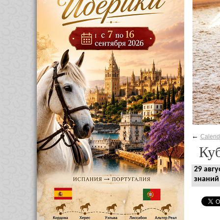
←
Calend
Куб
29 авг
знани