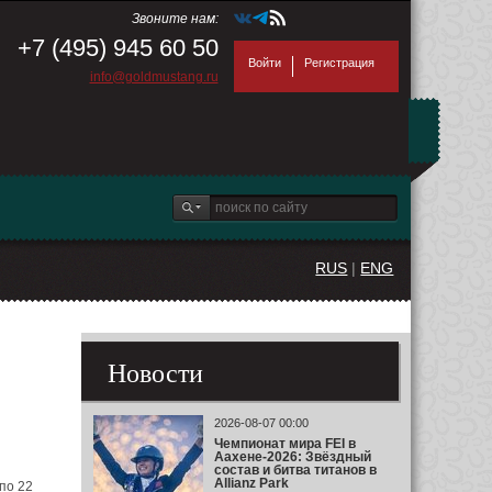
Звоните нам:
+7 (495) 945 60 50
Войти
Регистрация
info@goldmustang.ru
RUS
|
ENG
Новости
2026-08-07 00:00
Чемпионат мира FEI в
Аахене-2026: Звёздный
состав и битва титанов в
Allianz Park
по 22