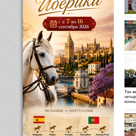
Так ж
четыр
конн