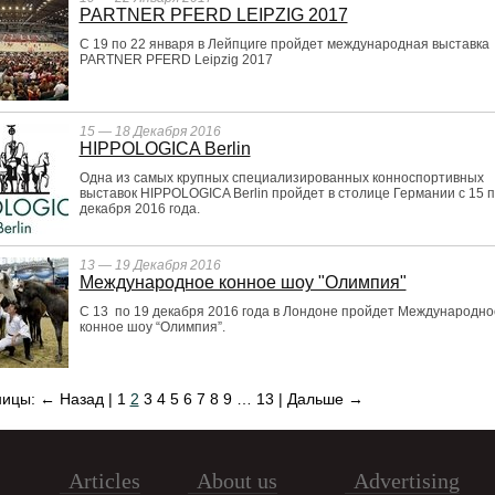
PARTNER PFERD LEIPZIG 2017
С 19 по 22 января в Лейпциге пройдет международная выставка
PARTNER PFERD Leipzig 2017
15 — 18 Декабря 2016
HIPPOLOGICA Berlin
Одна из самых крупных специализированных конноспортивных
выставок HIPPOLOGICA Berlin пройдет в столице Германии с 15 п
декабря 2016 года.
13 — 19 Декабря 2016
Международное конное шоу "Олимпия"
С 13 по 19 декабря 2016 года в Лондоне пройдет Международно
конное шоу “Олимпия”.
ницы:
← Назад
|
1
2
3
4
5
6
7
8
9
…
13
|
Дальше →
Articles
About us
Advertising