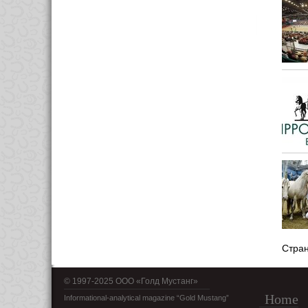
Стра
© 1997-2025 OOO «Голд Мустанг»
Home
Informational-analytical magazine “Gold Mustang”