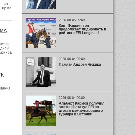
рнир
 Cup по
2026-08-05 00:00
Кент Фаррингтон
продолжает лидировать в
IMA
рейтинге FEI Longines!
ния по
ндной
турнира
2026-08-04 00:00
Памяти Андрея Чижика
СК
ования
2026-08-04 00:00
Альберт Кармов получил
элитный статус FEI по
итогам международного
турнира в Эстонии