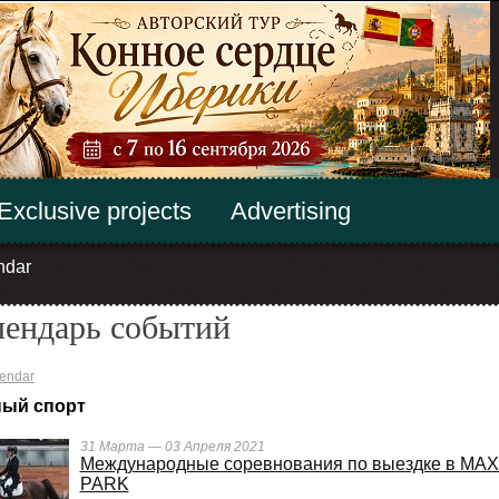
Exclusive projects
Advertising
ndar
лендарь событий
endar
ый спорт
31 Марта — 03 Апреля 2021
Международные соревнования по выездке в MA
PARK