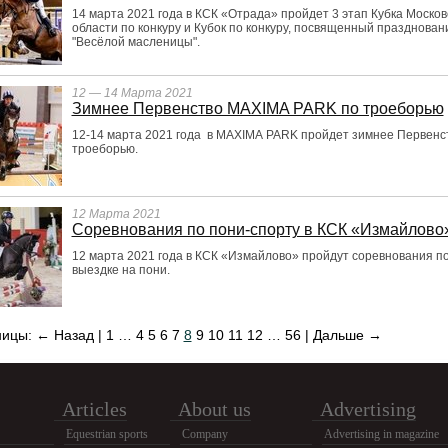
14 марта 2021 года в КСК «Отрада» пройдет 3 этап Кубка Москов
области по конкуру и Кубок по конкуру, посвященный празднова
"Весёлой масленицы".
12 — 14 Марта 2021
Зимнее Первенство MAXIMA PARK по троеборью
12-14 марта 2021 года в MAXIMA PARK пройдет зимнее Первенс
троеборью.
12 Марта 2021
Соревнования по пони-спорту в КСК «Измайлово
12 марта 2021 года в КСК «Измайлово» пройдут соревнования п
выездке на пони.
ницы:
← Назад
|
1
…
4
5
6
7
8
9
10
11
12
…
56
|
Дальше →
Articles
About us
Advertising
Equestrian sports
Company
Advertising in magazine