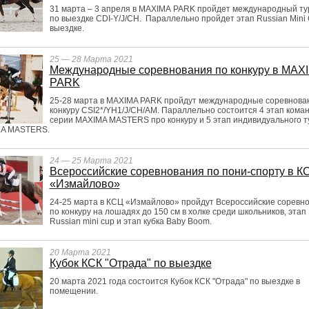
31 марта – 3 апреля в MAXIMA PARK пройдет международный ту
по выездке CDI-Y/J/CH. Параллельно пройдет этап Russian Mini
выездке.
25 — 28 Марта 2021
Международные соревнования по конкуру в MAX
PARK
25-28 марта в MAXIMA PARK пройдут международные соревнова
конкуру CSI2*/YH1/J/CH/AM. Параллельно состоится 4 этап кома
серии MAXIMA MASTERS про конкуру и 5 этап индивидуального 
A MASTERS.
24 — 25 Марта 2021
Всероссийские соревнования по пони-спорту в К
«Измайлово»
24-25 марта в КСЦ «Измайлово» пройдут Всероссийские соревн
по конкуру на лошадях до 150 см в холке среди школьников, этап
Russian mini cup и этап кубка Baby Boom.
20 Марта 2021
Кубок КСК "Отрада" по выездке
20 марта 2021 года состоится Кубок КСК "Отрада" по выездке в
помещении.