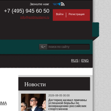
Звоните нам:
+7 (495) 945 60 50
Войти
Регистрация
info@goldmustang.ru
RUS
|
ENG
Новости
2026-08-05 00:00
Дегтярев назвал причины
XIMA
успешной борьбы по
возвращению российских
спортсменов