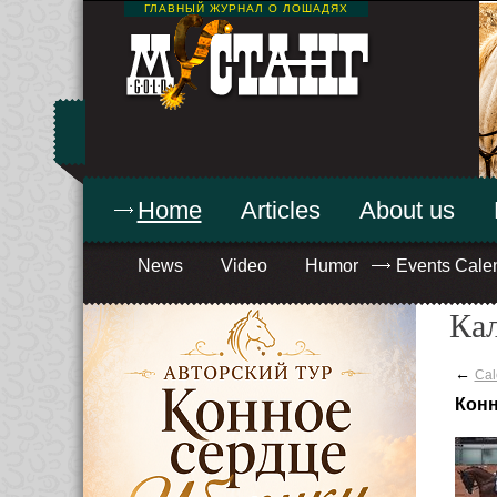
ГЛАВНЫЙ ЖУРНАЛ О ЛОШАДЯХ
Home
Articles
About us
News
Video
Humor
Events Cale
Ка
←
Cal
Конн