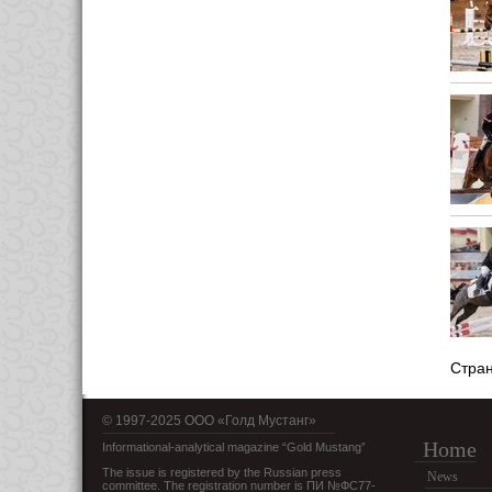
Стра
© 1997-2025 OOO «Голд Мустанг»
Home
Informational-analytical magazine “Gold Mustang”
The issue is registered by the Russian press
News
committee. The registration number is ПИ №ФС77-