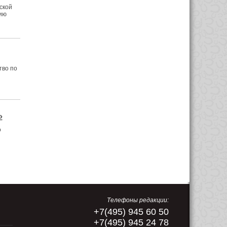
ской
нию
тво по
»
о
Телефоны редакции:
+7(495) 945 60 50
+7(495) 945 24 78