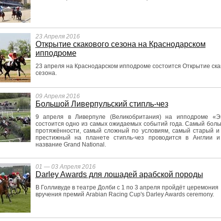
23 Апреля 2016
Открытие скакового сезона на Краснодарском
ипподроме
23 апреля на Краснодарском ипподроме состоится Открытие ска
сезона.
09 Апреля 2016
Большой Ливерпульский стипль-чез
9 апреля в Ливерпуле (Великобритания) на ипподроме «Э
состоится одно из самых ожидаемых событий года. Самый бол
протяжённости, самый сложный по условиям, самый старый и
престижный на планете стипль-чез проводится в Англии и
название Grand National.
01 — 03 Апреля 2016
Darley Awards для лошадей арабской породы
В Голливуде в театре Долби с 1 по 3 апреля пройдёт церемония
вручения премий Arabian Racing Cup's Darley Awards ceremony.