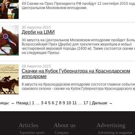
XII Скачки на Приз Президента РФ пройдут 12 сентября 2015 год
Центральном Московском ипподроме.
30 Августа 2015
Дерби на ЦМИ
30 августа на Центральном Московском ипподроме пройдет Бол
Всероссийский Приз (Дерби) для трехлетних жеребцов и кобыл
чистокровной верховой породы (2400 м). Также состоятся скачки 
на следующие Призы:
08 Августа 2015
Скачки на Кубок Губернатора на Краснодарском
ипподроме
8 августа на Краснодарском ипподроме состотся главное событи
скакового сезона - скачки на Кубок Губернатора Краснодарского к
ницы:
← Назад
|
1
…
3
4
5
6
7
8
9
10
11
…
17
|
Дальше →
Articles
About us
Advertising
Equestrian sports
Company
Advertising in magazine