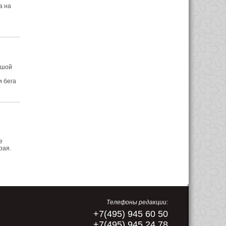
а на
ьшой
и бега
е
рая.
Телефоны редакции:
+7(495) 945 60 50
+7(495) 945 24 78