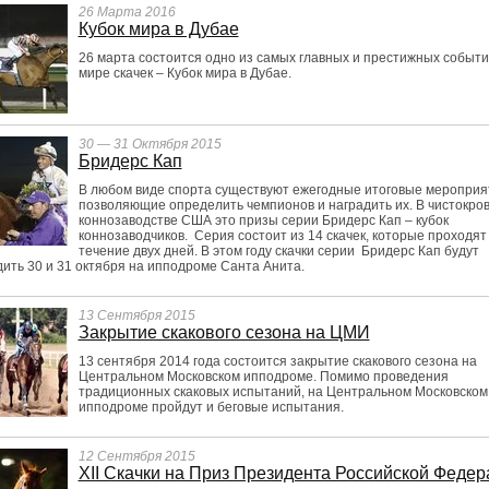
26 Марта 2016
Кубок мира в Дубае
26 марта состоится одно из самых главных и престижных событи
мире скачек – Кубок мира в Дубае.
30 — 31 Октября 2015
Бридерс Кап
В любом виде спорта существуют ежегодные итоговые мероприя
позволяющие определить чемпионов и наградить их. В чистокро
коннозаводстве США это призы серии Бридерс Кап – кубок
коннозаводчиков. Серия состоит из 14 скачек, которые проходят
течение двух дней. В этом году скачки серии Бридерс Кап будут
ить 30 и 31 октября на ипподроме Санта Анита.
13 Сентября 2015
Закрытие скакового сезона на ЦМИ
13 сентября 2014 года состоится закрытие скакового сезона на
Центральном Московском ипподроме. Помимо проведения
традиционных скаковых испытаний, на Центральном Московском
ипподроме пройдут и беговые испытания.
12 Сентября 2015
XII Скачки на Приз Президента Российской Федер