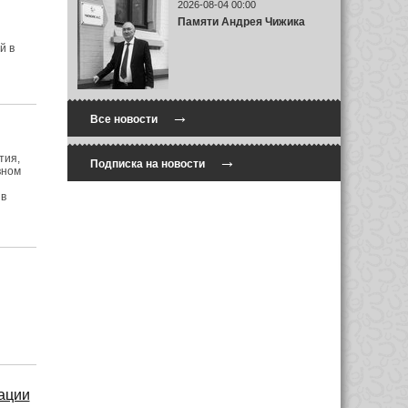
2026-08-04 00:00
Памяти Андрея Чижика
й в
→
Все новости
→
тия,
Подписка на новости
вном
 в
ации