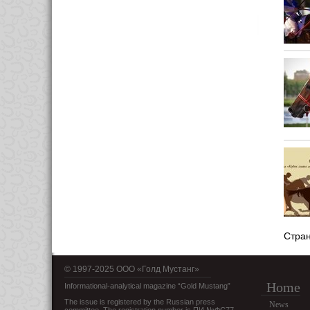
Стра
© 1997-2025 OOO «Голд Мустанг»
Home
Informational-analytical magazine “Gold Mustang”
The issue is registered by the Russian press
News