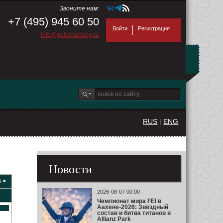
Звоните нам:
+7 (495) 945 60 50
Войти
Регистрация
info@goldmustang.ru
RUS
|
ENG
Новости
 >
2026-08-07 00:00
Чемпионат мира FEI в
Аахене-2026: Звёздный
состав и битва титанов в
Allianz Park