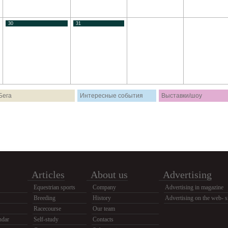
30
31
Бега
Интересные события
Выставки/шоу
Articles
About us
Advertising
Equestrian sports
Company
Advertising in magazine
Breeding
History
Advertising on the web- s
Racecourse
Our team
ndar
Self-study
Contacts