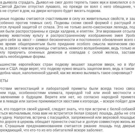
в дьявола страдать. Дьявол не смог долго терпеть таких мук и взмолился о 
 Святой Дастин отпустил лукавого, но прежде он взял с него обещание, 
а не ступит в дом, на двери которого будет висеть подкова.
иные подковы считаются счастливыми в силу их живительных свойств, и з
особенно против темных сил). Подковы схожи своей формой с растущей л
тся лучшей защитой от сглаза. Это не только англо-саксонская легенда, п
ия были распространены и среди халдеев, и египтян. Эти верования отсыл
внему животному культу и распространенному изображению змея Уробо
его себя за хвост – символ бесконечности и постоянного обновления всего 
же время общепринятым было придание особого смысла магическим сво
а, в связи с чем все кузнецы считались немного волшебниками, ведь только 
илу приручить огненных демонов и совладав с силой железа, застави
мать необходимые формы.
ьшинстве европейских стран подкову вешают зацепом вверх, но в Ирл
ии и США люди верят, что подкову нужно вешать зацепом вниз, ведь в таком
добна чаше, наполненной удачей, как же можно выливать такое сокровище?
ЕТЫ
утствии метеостанций и лабораторий приметы были всегда тесно связ
нем года, особенностями климата, природой той или иной местности 
тавлениями о будущем. Верите или нет, но согласно народной примете
 в леваде или загоне прижимаются хвостами к изгороди, – вскоре пойдет дож
х, кто гордится своей удачей, следует знать, что при встрече с белой собакой
ться молчаливым, пока вам не встретится белая (серая) лошадь, дабы не от
я удачу. Напротив, встреча с пасущейся, запряженной или верховой лошадь
по дороге в церковь обещает принести счастье и долгую совместную жизнь ж
те. Страшным предзнаменованием считается ржание лошадь под дверью
реждающий, что кто-то из его обитателей вскоре заболеет.