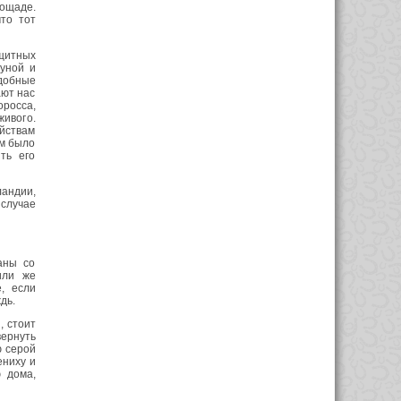
пощаде.
что тот
ащитных
уной и
одобные
ают нас
росса,
живого.
йствам
им было
ть его
андии,
 случае
аны со
или же
, если
дь.
, стоит
вернуть
ю серой
ениху и
 дома,