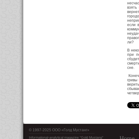
несчас
взять
верне
город
неприя
если 
комму
неудач
право
ли?
В неко
при п
сбудет
смерт
сне.
Конечн
гривы 
верит
сбыва
четвер
© 1997-2025 OOO «Голд Мустанг»
Home
Informational-analytical magazine “Gold Mustang”