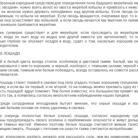
бразным народным средством для определения пола будущего жеребенка я
с гвоздем»: нужно взять волос из хвоста жеребой кобылы и привязать к нему 
 на волоске нужно держать неподвижно над крупом кобылы. Если гвоздь о
ижным, то кобыла не жеребая. Если гвоздь вращается, очерчивая круг, то в
и она осчастливит вас кобылкой, а если гвоздь качается как маятник по прямо
 конюшне прибавится жеребчик.
ее суеверие существует и для жеребцов: если проследить за жеребцом
, когда он пьет воду из ведра или другой емкости (не автопоилки!), то п
ько глубоко он опускает ноздри в воду, судят о том, насколько хорошим о
водителем.
Е ЛОШАДИ
 и белый цвета всегда стояли особняком в цветовой гамме. Белый, как п
ировался с чем-то хорошим, а черный, наоборот, с темными силами, черной 
аким силам, темным или белым побеждать, всегда оставалось на совести расс
лкователя.
лошадь станет первой в скачках под силу угадать только хорошему специали
ику, а если вы не первый, и не второй, то на помощь можно призвать одну из
сть лошадей: вдруг поможет. Тем более известно, что большинство примет в
сто так, а появились согласно многолетним наблюдениям наших предков.
 среди сотрудников ипподромов бытует мнение, что серые лошади и ло
мя белыми ногами не очень удачливы в скачках.
ю очередь полностью белые (серые) лошади, согласно народному суе
бны предупреждать своего хозяина о приближении опасности и живут доль
и темных мастей. Именно поэтому белые лошади считаются живым талис
яющим смерть. Лошади с пятнами на шерсти также считаются волшебными.
ас угораздило разбить зеркало или рассыпать соль, чем вы неминуемо на