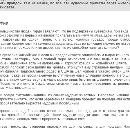
ыть правдой, тем не менее, во все эти чудесные приметы верят жител
ти света.
ЕРИЯ
ольшинство людей гордо заявляют, что не подвержены суевериям, при виде
они одними из первых начинают прилагать максимум усилий, дабы не встрет
 животным на одной тропе. К счастью, конники гораздо проще относ
асным брюнеткам» из семейства кошачьих, ведь на конюшне сложно не встр
й из них в проходе или во дворе, так что же способно напугать конника?
 суеверие ковбойское и если вы предпочитаете олимпийским видам конного
в стиле «вестерн», оно в полной мере относится и к вам, ведь в вашем 
робе» наверняка есть немаловажный атрибут ковбоя – ковбойская шляпа. 
овбой положит свою шляпу на кровать, это сулит ему страшные неудачи. 
ену финала Национального родео в США вышел ковбой в ужасно мятой шля
лось позже, вечером накануне выступления мама случайно положила его ш
ь, а в таком случае вернуть удачу можно лишь быстро вышвырнув головной 
 После чего нужно в буквальном смысле «вытоптать» невезение из шляпы
ал участник финала.
и всегда считались одними из самых мудрых животных. Вероятно, именно
принято считать, что если беременная женщина проедет на лошади или осле
ок обязательно вырастет мудрым и послушным.
ерность лошадей испокон веков слагались легенды, да и в наши дни эт
ется достойной экранизаций. Наши мудрые предки даже считали, что в 
 хозяина, лошадь может проронить несколько слез.
твует несколько суеверий опасных не для человека, а для лошади. Нап