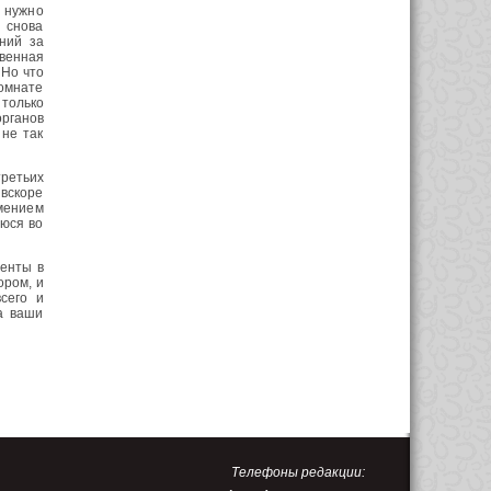
е нужно
а снова
ний за
твенная
 Но что
омнате
только
органов
не так
третьих
вскоре
амением
уюся во
ленты в
ором, и
сего и
а ваши
Телефоны редакции: