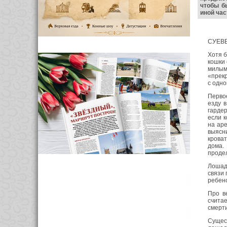
чтобы б
иной час
СУЕВ
Хотя б
кошки 
милым
«прекр
с одно
Первое
езду 
гарде
если к
на ар
выясни
кроват
дома.
продел
Лошад
связи 
ребен
Про в
счита
смерти
Сущес