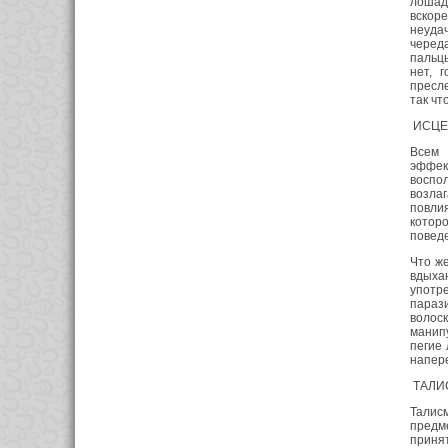
лошад
вскор
неудач
черед
пальцы
нет, 
пресле
так чт
ИСЦЕЛ
Всем 
эффек
воспол
возлаг
повлия
которо
повед
Что же
вдых
употр
параз
волос
манипу
пегие 
напере
ТАЛИ
Талисм
предм
принят