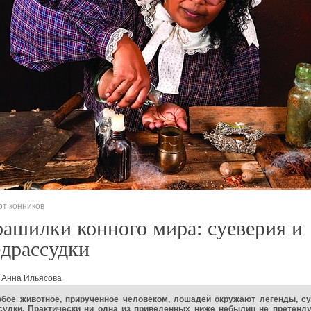
т конников
ашилки конного мира: суеверия и
драссудки
 Анна Ильясова
юбое животное, прирученное человеком, лошадей окружают легенды, су
судки. Практически ни одна из приведенных ниже небылиц не претенду