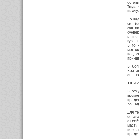
остави
Тогда
никогд
Лошад
сил (
считаю
суевер
к дре
кусающ
В то 
металл
под с
прини
В бол
Британ
она по
ПРИМ
В отс
време
предс
лошади
Для те
остава
от себ
масти 
невес
предуп