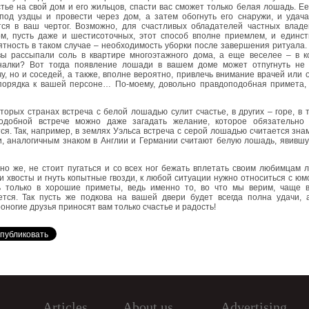
тье на свой дом и его жильцов, спасти вас сможет только белая лошадь. Е
 под уздцы и провести через дом, а затем обогнуть его снаружи, и удач
тся в ваш чертог. Возможно, для счастливых обладателей частных владе
ом, пусть даже и шестисоточных, этот способ вполне приемлем, и единс
тность в таком случае – необходимость уборки после завершения ритуала.
вы рассыпали соль в квартире многоэтажного дома, а еще веселее – в к
налки? Вот тогда появление лошади в вашем доме может отпугнуть не 
у, но и соседей, а также, вполне вероятно, привлечь внимание врачей или 
порядка к вашей персоне… По-моему, довольно правдоподобная примета, 
торых странах встреча с белой лошадью сулит счастье, в других – горе, в 
одобной встрече можно даже загадать желание, которое обязательно 
ся. Так, например, в землях Уэльса встреча с серой лошадью считается зн
и, аналогичным знаком в Англии и Германии считают белую лошадь, явивш
о же, не стоит пугаться и со всех ног бежать вплетать своим любимцам 
и хвосты и гнуть копытные гвозди, к любой ситуации нужно относиться с юм
ь только в хорошие приметы, ведь именно то, во что мы верим, чаще в
ется. Так пусть же подкова на вашей двери будет всегда полна удачи, 
оногие друзья приносят вам только счастье и радость!
Articles
About us
Advertising