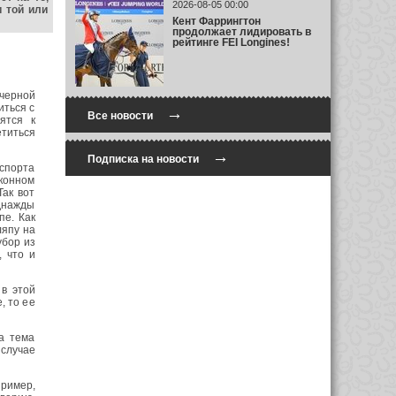
2026-08-05 00:00
и той или
Кент Фаррингтон
продолжает лидировать в
рейтинге FEI Longines!
 черной
иться с
→
Все новости
ятся к
етиться
→
Подписка на новости
 спорта
«конном
Так вот
Однажды
пе. Как
ляпу на
убор из
, что и
 в этой
, то ее
а тема
случае
ример,