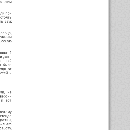
 с этим
сли при
 стоять
ть звук
еребца,
гичным
 Особую
сностей
ли даже
вленный
ы была
имца от
стей и
ми, не
версий
 и вот
оэтому
легенде
Дастин,
бил его
работу,