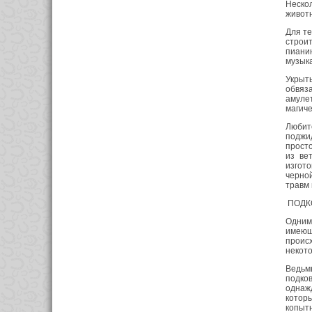
Неско
живот
Для те
строит
пиани
музыка
Укрыть
обвяз
амулет
магиче
Любит
поджид
просто
из ве
изгото
черно
травм 
ПОДК
Одним
имеющ
проис
некото
Ведьм
подко
однажд
котор
копытн