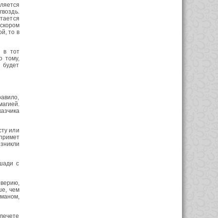
вляется
гвоздь.
стается
 скором
й, то в
 в тот
о тому,
н будет
равило,
магией.
казчика
сту или
 примет
озникли
шади с
верию,
ше, чем
маном,
влечете