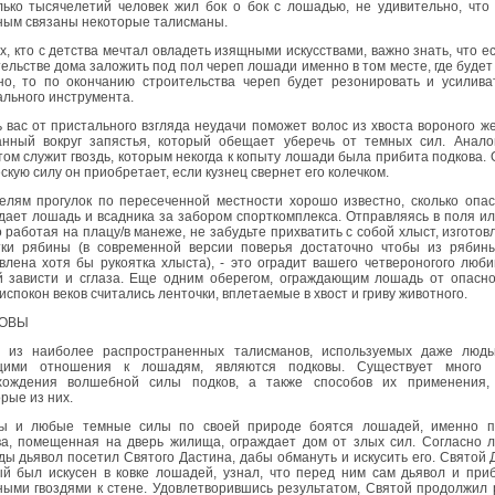
лько тысячелетий человек жил бок о бок с лошадью, не удивительно, что
ным связаны некоторые талисманы.
х, кто с детства мечтал овладеть изящными искусствами, важно знать, что е
ельстве дома заложить под пол череп лошади именно в том месте, где будет
но, то по окончанию строительства череп будет резонировать и усилива
льного инструмента.
 вас от пристального взгляда неудачи поможет волос из хвоста вороного ж
анный вокруг запястья, который обещает уберечь от темных сил. Анало
ом служит гвоздь, которым некогда к копыту лошади была прибита подкова.
скую силу он приобретает, если кузнец свернет его колечком.
елям прогулок по пересеченной местности хорошо известно, сколько опа
ает лошадь и всадника за забором спорткомплекса. Отправляясь в поля и
 работая на плацу/в манеже, не забудьте прихватить с собой хлыст, изгото
тки рябины (в современной версии поверья достаточно чтобы из рябин
влена хотя бы рукоятка хлыста), - это оградит вашего четвероногого люб
й зависти и сглаза. Еще одним оберегом, ограждающим лошадь от опасно
испокон веков считались ленточки, вплетаемые в хвост и гриву животного.
ОВЫ
 из наиболее распространенных талисманов, используемых даже людь
ими отношения к лошадям, являются подковы. Существует много 
хождения волшебной силы подков, а также способов их применения,
рые из них.
ы и любые темные силы по своей природе боятся лошадей, именно п
ва, помещенная на дверь жилища, ограждает дом от злых сил. Согласно 
ы дьявол посетил Святого Дастина, дабы обмануть и искусить его. Святой 
ый был искусен в ковке лошадей, узнал, что перед ним сам дьявол и при
ыми гвоздями к стене. Удовлетворившись результатом, Святой продолжил 