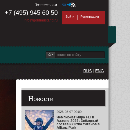
Звоните нам:
+7 (495) 945 60 50
Войти
Регистрация
info@goldmustang.ru
RUS
|
ENG
Новости
2026-08-07 00:00
Чемпионат мира FEI в
Аахене-2026: Звёздный
состав и битва титанов в
Allianz Park