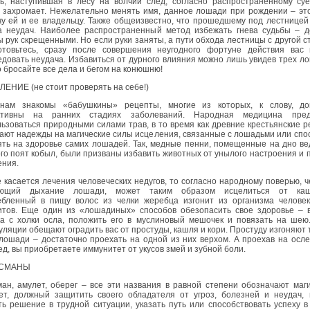
ь, наступившая в лесу на волчий след, согласно распространенному суе
е захромает. Нежелательно менять имя, данное лошади при рождении – эт
у ей и ее владельцу. Также общеизвестно, что прошедшему под лестницей
а неудач. Наиболее распространенный метод избежать гнева судьбы – д
 рук скрещенными. Но если руки заняты, а пути обхода лестницы с другой 
готовьтесь, сразу после совершения неугодного фортуне действия вас 
довать неудача. Избавиться от дурного влияния можно лишь увидев трех л
о бросайте все дела и бегом на конюшню!
ЕНИЕ (не стоит проверять на себе!)
нам знакомы «бабушкины» рецепты, многие из которых, к слову, до
тивны на ранних стадиях заболеваний. Народная медицина пред
ьзоваться природными силами трав, в то время как древние крестьянские 
ают надежды на магические силы исцеления, связанные с лошадьми или сп
ть на здоровье самих лошадей. Так, медные пенни, помещенные на дно ве
го поят кобыл, были призваны избавить животных от унылого настроения и 
ения.
 касается лечения человеческих недугов, то согласно народному поверью, ч
ающий дыхание лошади, может таким образом исцелиться от ка
ебленный в пищу волос из челки жеребца изгонит из организма человек
итов. Еще один из «лошадиных» способов обезопасить свое здоровье – в
ка с холки осла, положить его в муслиновый мешочек и повязать на шею
ляции обещают оградить вас от простуды, кашля и кори. Простуду изгоняют 
лошади – достаточно проехать на одной из них верхом. А проехав на осл
д, вы приобретаете иммунитет от укусов змей и зубной боли.
СМАНЫ
ан, амулет, оберег – все эти названия в равной степени обозначают маг
ет, должный защитить своего обладателя от угроз, болезней и неудач, 
ь решение в трудной ситуации, указать путь или способствовать успеху в