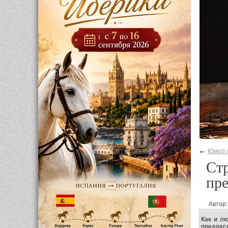
←
Юмор о
Стр
пре
Автор:
Как и л
предрас