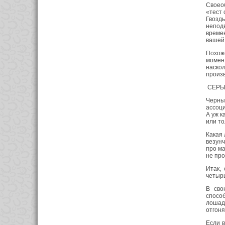
Своео
«тест 
Гвоздь
неподв
времен
вашей
Похож
момент
наскол
произ
СЕРЫ
Черный
ассоци
А уж к
или то
Какая 
везунч
про ма
не про
Итак,
четырь
В сво
спосо
лошад
отгон
Если в