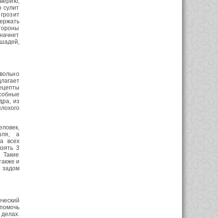
верию,
о сулит
 грозит
ержать
стороны
начнет
ошадей,
вольно
лагает
рецепты
особные
дра, из
плохого
еловек,
шля, а
а всех
зять 3
. Такие
также и
е задом
ический
помочь
 делах.