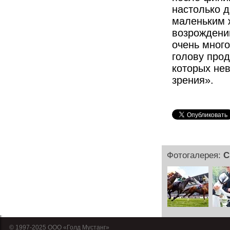
настолько д
маленьким 
возрождени
очень много
голову прод
которых не
зрения».
Фотогалерея:
С
© 1997-2025 OOO «Голд Мустанг»