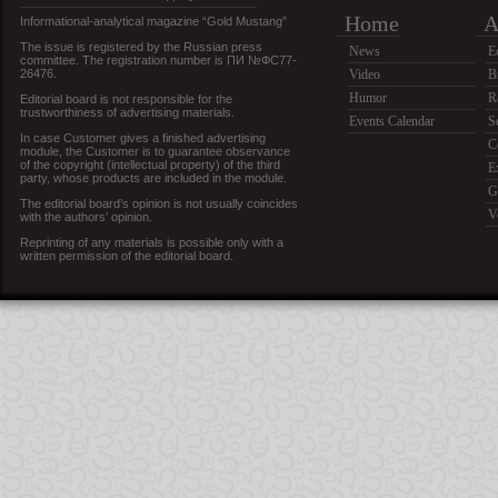
Home
A
Informational-analytical magazine “Gold Mustang”
The issue is registered by the Russian press
News
E
committee. The registration number is ПИ №ФС77-
26476.
Video
B
Humor
R
Editorial board is not responsible for the
trustworthiness of advertising materials.
Events Calendar
S
In case Customer gives a finished advertising
C
module, the Customer is to guarantee observance
of the copyright (intellectual property) of the third
E
party, whose products are included in the module.
G
The editorial board’s opinion is not usually coincides
V
with the authors’ opinion.
Reprinting of any materials is possible only with a
written permission of the editorial board.