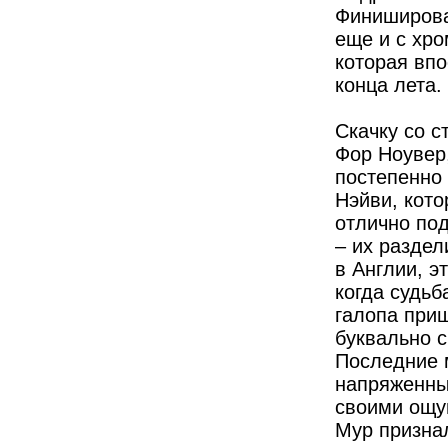
Финиширова
еще и с хро
которая впо
конца лета.
Скачку со с
Фор Ноувер,
постепенно
Нэйви, кото
отлично по
– их разде
в Англии, э
когда судьб
галопа при
буквально с
Последние 
напряженным
своими ощу
Мур признал