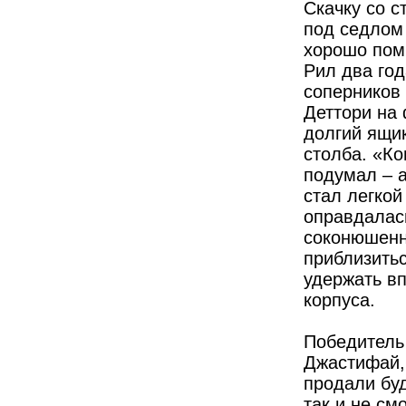
Скачку со с
под седлом 
хорошо пом
Рил два год
соперников
Деттори на
долгий ящик
столба. «Ко
подумал – 
стал легко
оправдалась
соконюшенн
приблизитьс
удержать в
корпуса.
Победитель 
Джастифай, 
продали буд
так и не см