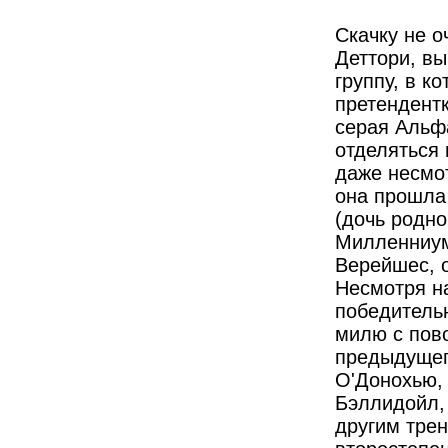
Скачку не 
Деттори, в
группу, в к
претендентк
серая Альф
отделяться 
даже несмот
она прошла 
(дочь родн
Милленниум
Верейшес, 
Несмотря на
победитель
милю с пово
предыдущег
О'Донохью, 
Бэллидойл, 
другим трен