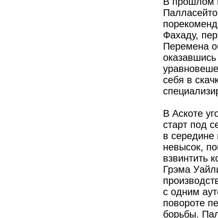
В прошлом 
Палласейтор
порекоменд
Фаха­ду, пе
Перемена о
оказавшись 
уравновеше
себя в скач
специализир
В Аскоте у
старт под 
в середине 
невысок, по
взвинтить 
Грэма Уайл
производст
с одним аут
повороте п
борьбы. Па