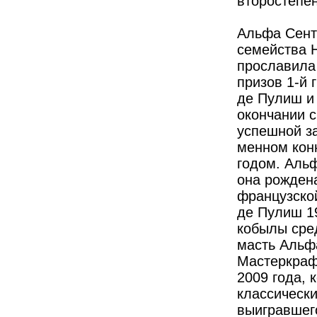
второстепе
Альфа Сент
семейства Н
прославила
призов 1-й 
де Пулиш и 
окончании с
успешной за
менном кон
годом. Альф
она рожден
французской
де Пулиш 1
кобылы сре
масть Альф
Мастеркраф
2009 года, 
классически
выигравшег