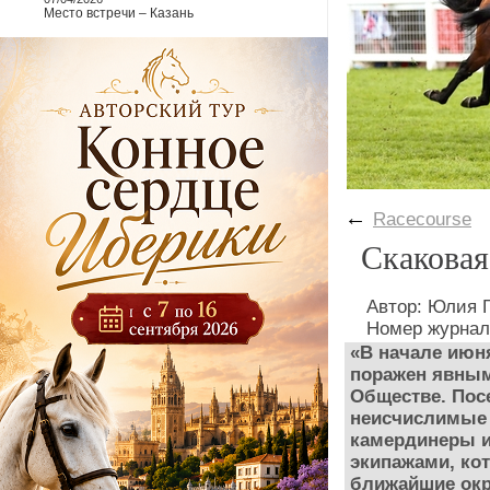
Место встречи – Казань
←
Racecourse
Скаковая
Автор: Юлия
Номер журнал
«В начале июн
поражен явным
Обществе. Пос
неисчислимые 
камердинеры и
экипажами, кот
ближайшие окр