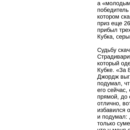
а «молодым
победитель
котором ск
приз еще 26
прибыл тре
Кубка, серы
Судьбу скач
Страдивариу
который од
Кубке. «За
Джордж выг
подумал, чт
его сейчас,
прямой, до 
отлично, во
избавился о
и поду­мал:
только суме