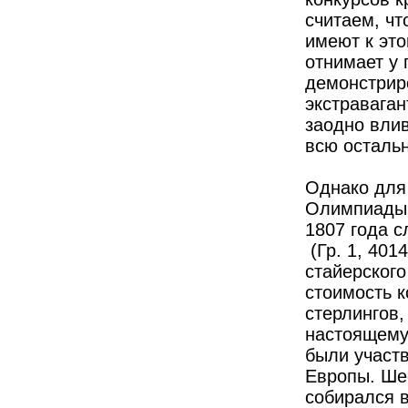
считаем, чт
имеют к это
отнимает у 
демонстрир
экстраваган
заодно влив
всю осталь
Однако для
Олимпиады» 
1807 года 
(Гр. 1, 401
стайерского
стоимость 
стерлингов,
настоящему
были участв
Европы. Ше
собирался в