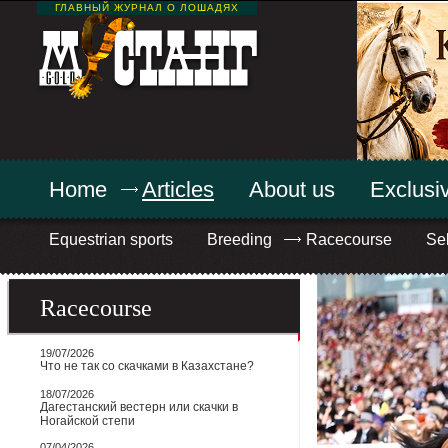
ГЛАВНЫЙ ЖУРНАЛ О ЛОШАДЯХ
Home
Articles
About us
Exclusiv
Equestrian sports
Breeding
Racecourse
Sel
Racecourse
19/07/2026
Что не так со скачками в Казахстане?
18/07/2026
Дагестанский вестерн или скачки в
Ногайской степи
07/04/2026