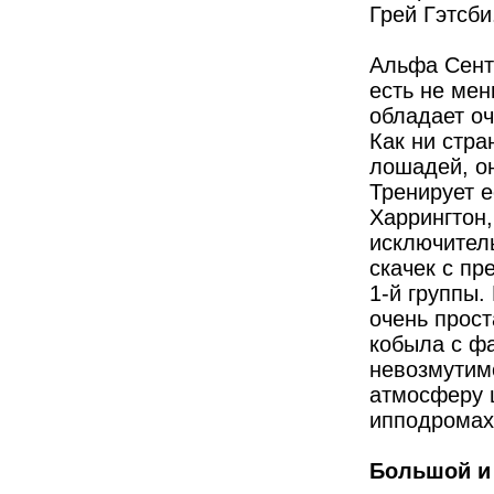
Грей Гэтсби
Альфа Сента
есть не мен
обладает о
Как ни стра
лошадей, он
Тренирует е
Харрингтон,
исключител
скачек с пр
1-й группы.
очень прост
кобыла с ф
невозмутимо
атмосферу 
ипподромах,
Большой и