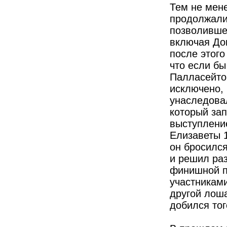
Тем не мен
продолжали 
позволившег
включая Дон
после этого
что если бы
Палласейто
исключено,
унаследовал
который за
выступление
Елизаветы 1
он бросился
и решил раз
финишной п
участниками
другой лоша
добился то