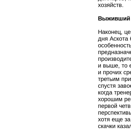
хозяйств.
Выживший
Наконец, це
дня Аскота
особенность
предназнач
производит
и выше, то 
и прочих с
третьим пр
спустя заво
когда трене
хорошим ре
первой четв
перспектив
хотя еще з
скачки каза