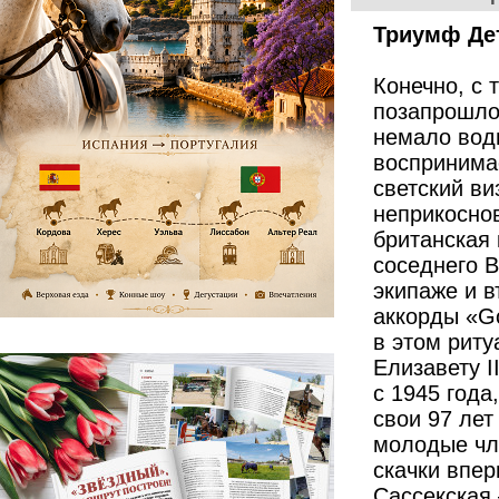
Триумф Де
Конечно, с 
позапрошлог
немало воды
воспринимае
светский ви
неприкоснов
британская
соседнего 
экипаже и 
аккорды «G
в этом риту
Елизавету I
с 1945 года
свои 97 лет
молодые чл
скачки впер
Сассекская 