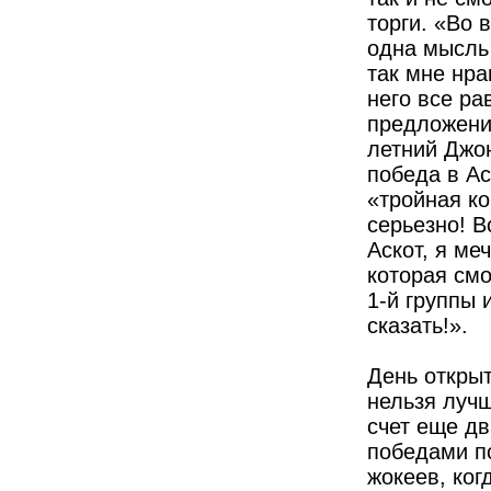
торги. «Во 
одна мысль 
так мне нра
него все р
предложения
летний Джон
победа в Ас
«тройная к
серьезно! В
Аскот, я ме
которая смо
1-й группы 
сказать!».
День открыт
нельзя лучш
счет еще дв
победами по
жокеев, ког