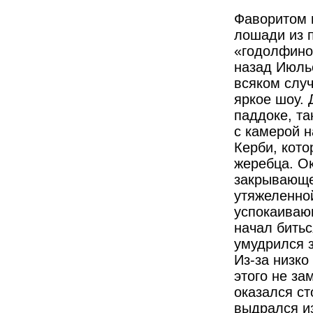
Фаворитом 
лошади из п
«годолфино
назад Июльс
всяком случ
яркое шоу. 
паддоке, та
с камерой н
Керби, кот
жеребца. Ок
закрывающе
утяжеленной
успокаиваю
начал битьс
умудрился з
Из-за низк
этого не за
оказался ст
выдрался из