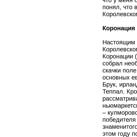
что у меня 
понял, что 
Королевском
Коронация
Настоящим 
Королевском
Коронации (
собрал нео
скачки поле
основных е
Брук, ирла
Теппал. Кро
рассматрив
ньюмаркетск
– кулморовс
победителя
знаменитого
этом году п