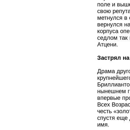
поле и выш
свою репут
метнулся в 
вернулся на
корпуса опе
седлом так 
Атцени.
Застрял на
Драма друг
крупнейшего
Бриллиантов
нынешнем г
впервые про
Всех Возрас
честь «золо
спустя еще
имя.