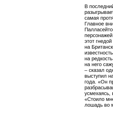
В последний
разыгрывае
самая прот
Главное вн
Палласейтор
персонажей 
этот гнедой
на Британск
известность
на редкость
на него саж
– сказал о
выступил н
года. «Он п
разбрасыва
усмехаясь, 
«Стоило мн
лошадь во м