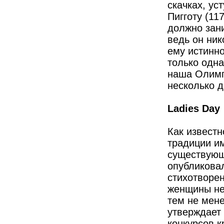
скачках, ус
Пигготу (11
должно зани
ведь он ник
ему истинно
только одна
наша Олимп
несколько 
Ladies Day
Как известн
традиции им
существующе
опубликова
стихотворе
женщины не
тем не мен
утверждает
конкурсов к