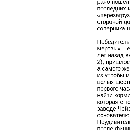
рано пошел 
последних м
«перезагруз
стороной д
соперника 
Победитель
мертвых – е
лет назад в
2), пришлос
а самого ж
из утробы м
целых шест
первого час
найти корми
которая с т
заводе Чей
основателю 
Неудивител
после фини