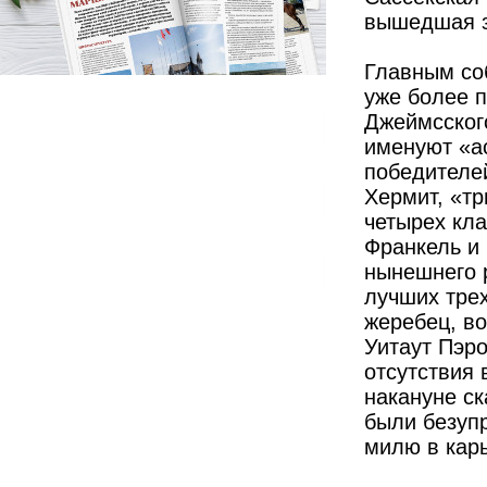
вышедшая з
Главным со
уже более п
Джеймсского
именуют «а
победителей
Хермит, «т
четырех кла
Франкель и
нынешнего 
лучших трех
жеребец, во
Уитаут Пэр
отсутствия
накануне ск
были безу­п
милю в карь