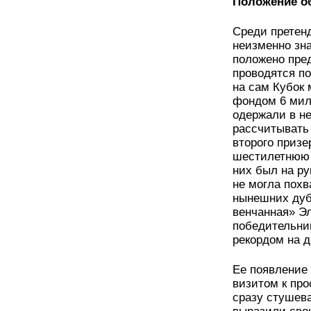
Положение о
Среди претенд
неизменно зна
положено пред
проводятся п
на сам Кубок 
фондом 6 мил
одержали в н
рассчитывать 
второго призе
шестилетнюю 
них был на ру
не могла похв
нынешних дуб
венчанная» Э
победительни
рекордом на д
Ее появление
визитом к про
сразу стушев