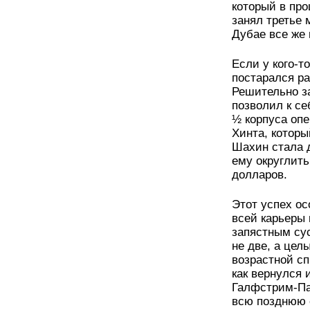
который в про
занял третье 
Дубае все же 
Если у кого-т
постарался ра
Решительно за
позволил к се
½ корпуса опе
Хинта, котор
Шахин стала д
ему округлит
долларов.
Этот успех ос
всей карьеры
запястным сус
не две, а цел
возрастной сп
как вернулся 
Галфстрим-Пар
всю позднюю 