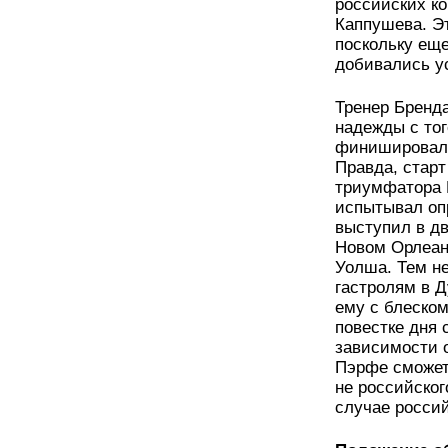
российских к
Каппушева. Э
поскольку еще
добивались у
Тренер Бренд
надежды с тог
финишировал в
Правда, старт
триумфатора 
испытывал оп
выступил в дв
Новом Орлеан
Уолша. Тем не
гастролям в Д
ему с блеском
повестке дня 
зависимости о
Пэрфе сможет
не российского
случае росси