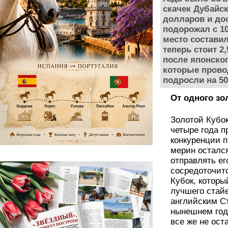
скачек Дубайск
долларов и до
подорожал с 1
место состави
теперь стоит 2
после японског
которые прово
подросли на 5
От одного зо
Золотой Кубок
четыре года п
конкуренции п
мерин остался
отправлять е
сосредоточит
Кубок, которы
лучшего стай
английским Ст
нынешнем год
все же не ост