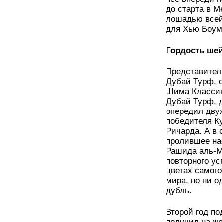
до старта в 
лошадью всей 
для Хью Боум
Гордость ше
Представител
Дубай Турф, о
Шима Классик 
Дубай Турф, 
опередил дву
победителя Ку
Ричарда. А в
пролившее на
Рашида аль-М
повторного ус
цветах самог
мира, но ни о
дубль.
Второй год п
получил на ж