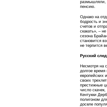
размышляли, н
пенсию.
Однако на от
бодрость и эн
счетов и отпр
скакать», – н
сезона Брайа
становится вз
не терпится в
Русский след
Несмотря на с
долгое время
европейских 
своих трехлет
престижные це
число скачек,
Кентукки Дер
полигоном дл
доселе попул