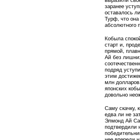
выразили сво
заранее усту
оставалось л
Турф, что он
абсолютного 
Кобыла спокой
старт и, про
прямой, плавн
Ай без лишни
соотечественн
подряд уступ
этим достиже
млн долларов
японских кобы
довольно нео
Саму скачку, 
едва ли не з
Элмонд Ай Са
подтвердили 
победительни
нее впереди н