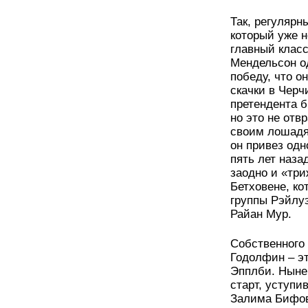
Так, регулярн
который уже н
главный класс
Мендельсон о
победу, что о
скачки в Чер
претендента 
но это не отв
своим лошадям
он привез одн
пять лет наза
заодно и «три
Бетховене, ко
группы Рэйлу
Райан Мур.
Собственного
Годолфин – э
Эпплби. Ныне
старт, уступи
Залима Бифов