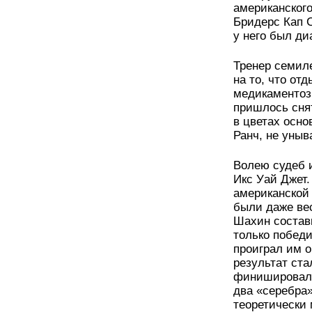
американског
Бридерс Кап 
у него был ди
Тренер семил
на то, что от
медикаментозн
пришлось сня
в цветах осно
Ранч, не уны
Волею судеб 
Икс Уай Джет.
американской 
были даже вес
Шахин состав
только победи
проиграл им о
результат ста
финишировал 
два «серебра»
теоретически