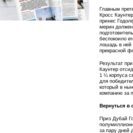
Главным прет
Кросс Каунтер
принес Годол
мерин должен
подготовитель
беспокоило ег
лошадь в ней 
прекрасной ф
Результат при
Каунтер отсид
1 ¼ корпуса 
для победител
который в ны
компанию за 
Вернуться в 
Приз Дубай Го
полумиллионн
за пару дней 