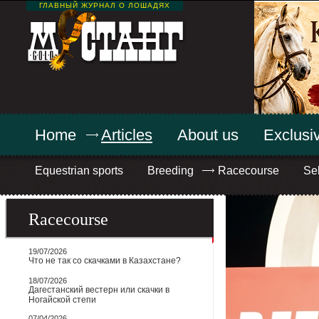
ГЛАВНЫЙ ЖУРНАЛ О ЛОШАДЯХ
Home
Articles
About us
Exclusiv
Equestrian sports
Breeding
Racecourse
Sel
Racecourse
19/07/2026
Что не так со скачками в Казахстане?
18/07/2026
Дагестанский вестерн или скачки в
Ногайской степи
07/04/2026