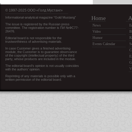
© 1997-2025 OOO «Голд Мустанг»
Home
A
Informational-analytical magazine “Gold Mustang”
The issue is registered by the Russian press
News
E
committee. The registration number is ПИ №ФС77-
26476.
Video
B
Humor
R
Editorial board is not responsible for the
trustworthiness of advertising materials.
Events Calendar
S
In case Customer gives a finished advertising
C
module, the Customer is to guarantee observance
of the copyright (intellectual property) of the third
E
party, whose products are included in the module.
G
The editorial board’s opinion is not usually coincides
V
with the authors’ opinion.
Reprinting of any materials is possible only with a
written permission of the editorial board.