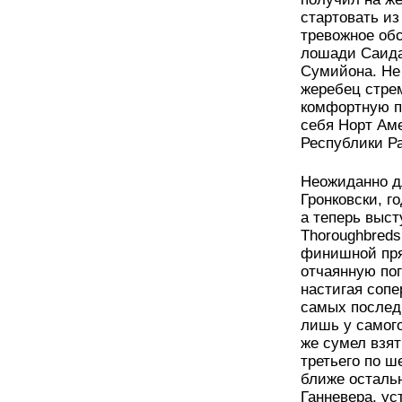
стартовать из
тревожное обс
лошади Саида
Сумийона. Не 
жеребец стрем
комфортную по
себя Норт Аме
Республики Р
Неожиданно д
Гронковски, г
а теперь выс
Thoroughbreds
финишной пря
отчаянную пог
настигая сопе
самых послед
лишь у самого
же сумел взят
третьего по ш
ближе осталь
Ганневера, у