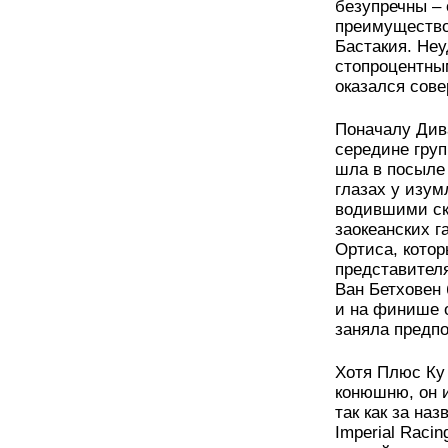
безупречны – 
преимущество
Бастакия. Неу
стопроцентны
оказался сов
Поначалу Див
середине груп
шла в посыле
глазах у изу
водившими ск
заокеанских 
Ортиса, котор
представител
Ван Бетховен
и на финише о
заняла предпо
Хотя Плюс Ку
конюшню, он 
так как за на
Imperial Raci