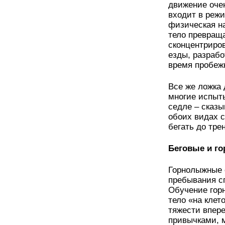
движение очен
входит в режи
физическая на
тело превращ
сконцентриров
езды, разрабо
время пробеж
Все же ложка 
многие испыт
седле – сказы
обоих видах с
бегать до тр
Беговые и г
Горнолыжные с
пребывания сп
Обучение гор
тело «на клет
тяжести впер
привычками, 