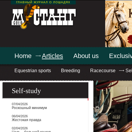
ГЛАВНЫЙ ЖУРНАЛ О ЛОШАДЯХ
Home
Articles
About us
Exclusiv
Equestrian sports
Breeding
Racecourse
Sel
Self-study
07/04/2026
Роскошный минимум
06/04/2026
Жестокая правда
02/04/2026