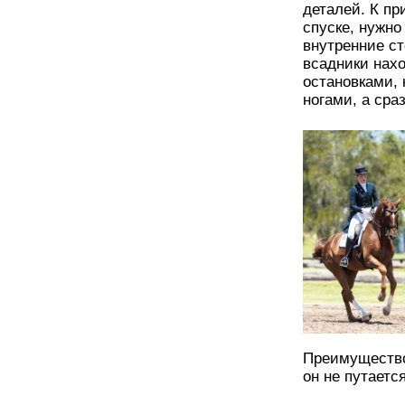
деталей. К пр
спуске, нужно
внутренние с
всадники нахо
остановками, 
ногами, а сра
Преимущество 
он не путаетс