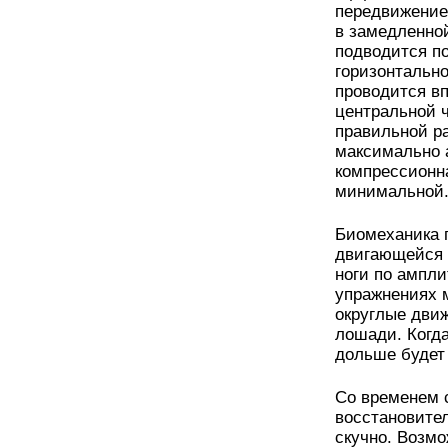
передвижение 
в замедленной
подводится по
горизонтально
проводится вп
центральной ч
правильной р
максимально 
компрессионна
минимальной
Биомеханика п
двигающейся 
ноги по ампли
упражнениях м
округлые движ
лошади. Когда
дольше будет
Со временем 
восстановител
скучно. Возмо