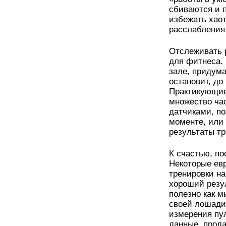
сбиваются и 
избежать хао
расслабления
Отслеживать 
для фитнеса. 
зале, придума
остановит, до
Практикующие
множество час
датчиками, п
моменте, или
результаты т
К счастью, по
Некоторые евр
тренировки на
хороший резу
полезно как м
своей лошади 
измерения пу
данные, прод