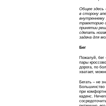
Общее здесь 
в сторону ап
внутреннему к
траекторию с
принятии реш
сделать нога
задача для м
Бег
Пожалуй, бег 
пары кроссово
дорога, по бо
хватает, можн
Бегать – не з
Большинство 
при комфортно
каденс. Ничег
сосредоточить
ритмично, ег