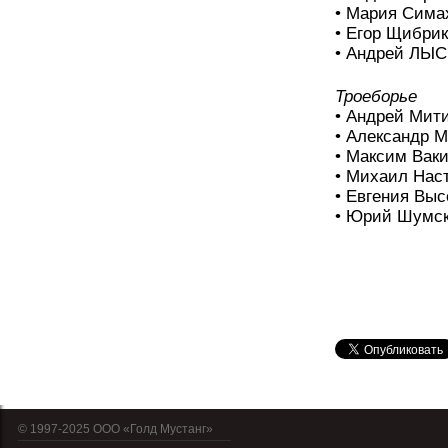
• Мария Сима
• Егор Щибри
• Андрей ЛЫСЕ
Троеборье
• Андрей Мити
• Александр М
• Максим Ваки
• Михаил Наст
• Евгения Выс
• Юрий Шумск
© 1997-2025 OOO «Голд Мустанг»