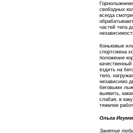
Горнолыжники 
свободных ко
всегда смотрит
обрабатывают
частей тела д
независимост
Коньковые ил
спортсмена х
положение кор
качественный
ездить на бе
тело, нагружа
независимо дв
беговыми лыж
выявить, кака
слабая, в как
тяжелее рабо
Ольга Игумен
Занятие люб