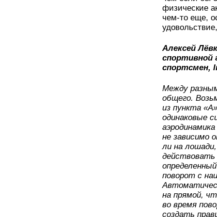
физические ак
чем-то еще, о
удовольствие,
Алексей Лёв
спортивной 
спортсмен, I
Между разным
общего. Возь
из пункта «А
одинаковые си
аэродинамика 
не зависимо о
ли на лошади,
действовать 
определенный
поворот с на
Автоматическ
на прямой, ч
во время пов
создать прав