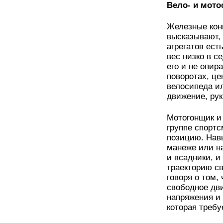
Вело- и мото
Железные кони
высказывают, 
агрегатов ест
вес низко в с
его и не опир
поворотах, це
велосипеда ил
движение, рук
Мотогонщик и 
группе спортс
позицию. Нав
манеже или н
и всадники, и
траекторию св
говоря о том,
свободное дв
напряжения и
которая требу