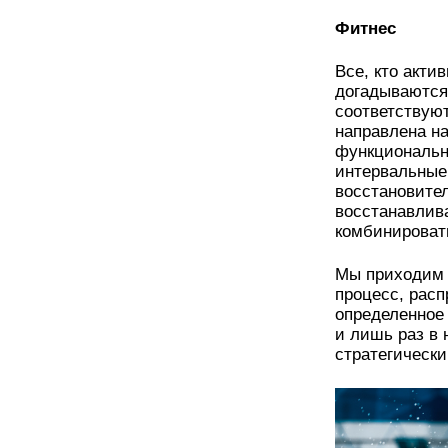
Фитнес
Все, кто акти
догадываются
соответствуют
направлена н
функциональна
интервальные
восстановител
восстанавлива
комбинироват
Мы приходим 
процесс, расп
определенное
и лишь раз в 
стратегическ