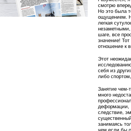
смотрю вперед
Но это была 
ощущением. На
легкая сутуло
незаметными, 
шаге, все про
значение! То
отношение к 
Этот неожида
исследованию,
себя из други
либо спортом,
Занятие чем-т
много недоста
профессионал
деформации, 
следствие, эм
существенный
занимаясь тол
чем если бы о