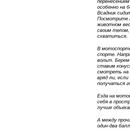
перенесением
особенно на 
Всадник сидит
Посмотрите н
животном вес
своим телом,
схватиться.
В мотоспорте
спорте. Напр
вольт. Берем
ставим конус
смотреть на 
вряд ли, есл
получаться г
Езда на мото
себя в прост
лучше объеха
А между проч
один-два бал