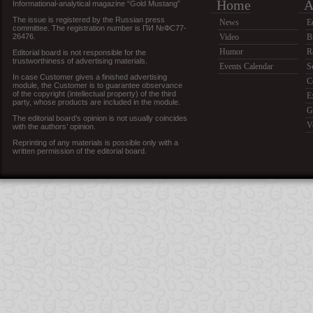
Home
A
Informational-analytical magazine “Gold Mustang”
The issue is registered by the Russian press
News
E
committee. The registration number is ПИ №ФС77-
26476.
Video
B
Humor
R
Editorial board is not responsible for the
trustworthiness of advertising materials.
Events Calendar
S
In case Customer gives a finished advertising
C
module, the Customer is to guarantee observance
of the copyright (intellectual property) of the third
E
party, whose products are included in the module.
G
The editorial board’s opinion is not usually coincides
V
with the authors’ opinion.
Reprinting of any materials is possible only with a
written permission of the editorial board.