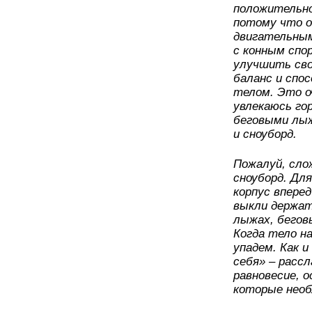
положительно
потому что о
двигательным
с конным спо
улучшить сво
баланс и спо
телом. Это о
увлекаюсь го
беговыми лы
и сноуборд.
Пожалуй, сло
сноуборд. Дл
корпус впере
вык­ли держа
лыжах, бегов
Когда тело н
упадем. Как 
себя» – расс
равновесие, 
которые необ