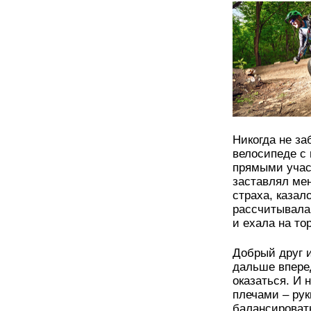
Никогда не за
велосипеде с 
прямыми учас
заставлял мен
страха, казал
рассчитывала
и ехала на то
Добрый друг 
дальше вперед
оказаться. И н
плечами – рук
балансировать