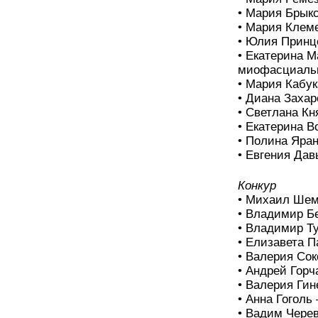
• Мария Брык
• Мария Клем
• Юлия Принц
• Екатерина М
миофасциальн
• Мария Кабук
• Диана Захар
• Светлана Кн
• Екатерина В
• Полина Яран
• Евгения Дав
Конкур
• Михаил Шем
• Владимир Бе
• Владимир Т
• Елизавета П
• Валерия Сок
• Андрей Горч
• Валерия Гин
• Анна Гоголь
• Вадим Черев