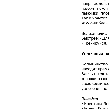
напрягаемся, 
говорят некон
лыжники, плов
Так и хочется
какую-нибудь
Велосипедисты
быстрее!» Для
«Тренируйся, 
Увлечения на
Большинство 
находят время
Здесь предста
конники разно
свою физичес
увлечения не 
Выездка
• Кристина Ле
• Мария Ремез