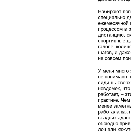
Набирают поп
специально д
ежемесячной 
процессом в 
дистанцию, ск
спортивные да
галопе, колич
шагов, и даже
не совсем пон
У меня много 
не понимают, 
сидишь сверху
невдомек, что
работает, – э
практике. Че
менее заметн
работала как 
всадник адапт
обоюдно привы
лошади кажут