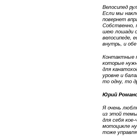
Велосипед рул
Если мы накл
повернет впра
Собственно, п
шею лошади од
велосипеде, 
внутрь, и обе
Контактные п
которые нужн
для канатоход
уровне и бал
то одну, то 
Юрий Романов
Я очень любл
из этой темы
для себя кое-
мотоцикле ну
тоже управля