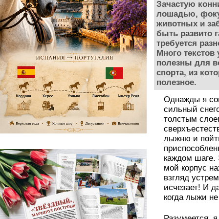
Зачастую конн
лошадью, фоку
животных и за
быть развито г
требуется разн
Много текстов 
полезны для в
спорта, из кот
полезное.
Однажды я со
сильный снего
толстым слое
сверхъестеств
лыжню и пойти
приспособлен
каждом шаге.
мой корпус на
взгляд устрем
исчезает! И д
когда лыжи не
Разумеется, я