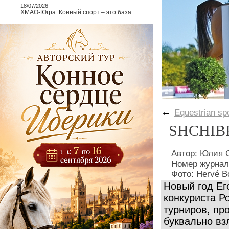
18/07/2026
ХМАО-Югра. Конный спорт – это база…
←
Equestrian sp
SHCHIBR
Автор: Юлия
Номер журнал
Фото: Hervé B
Новый год Ег
конкуриста Р
турниров, пр
буквально вз