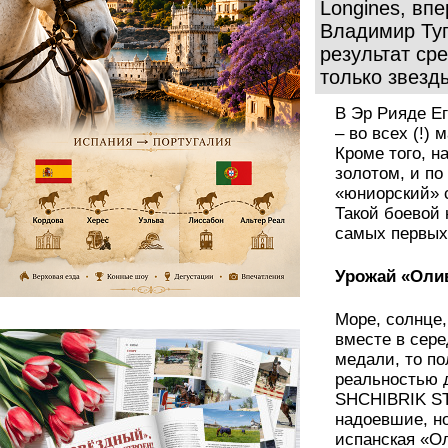
Longines, впе
Владимир Туг
результат сре
только звез
В Эр Рияде Е
– во всех (!)
Кроме того, н
золотом, и по
«юниорский» с
Такой боевой
самых первых 
Урожай «Оли
Море, солнце,
вместе в сере
медали, то по
реальностью 
SHCHIBRIK ST
надоевшие, н
испанская «О