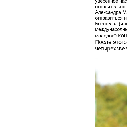
уверенное нас
относительно 
Александра Ма
отправиться 
Боенгелза (ил
международны
о ко
молодог
После этого
четырехзве