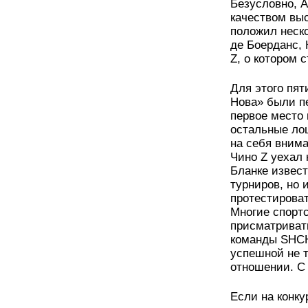
Безусловно, А
качеством вы
положил неско
де Боерданс, 
Z, о котором 
Для этого пят
Нова» были пе
первое место 
остальные ло
на себя внима
Чино Z уехал
Бланке извест
турниров, но 
протестироват
Многие спорт
присматриват
команды SHCH
успешной не т
отношении. С 
Если на конк