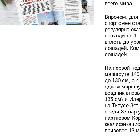
всего мира.
Впрочем, для 
спортсмен ста
регулярно ока
проходил с 11
вплоть до уро
лошадей. Ком
лошадей.
На первой нед
маршруте 140 
до 130 см, а 
одном маршрут
всадник вновь
135 см) и Иле
на Титусе Зет
среди 87 пар 
партнером Кор
квалификацио
призовое 13 