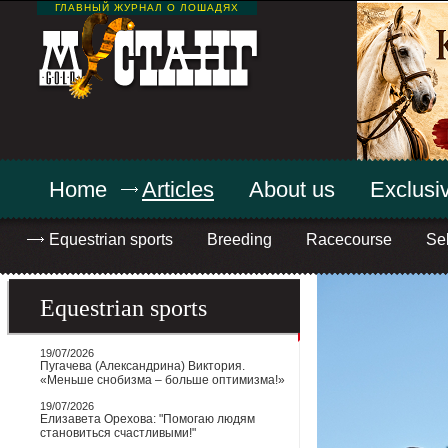
ГЛАВНЫЙ ЖУРНАЛ О ЛОШАДЯХ
Home
Articles
About us
Exclusiv
Equestrian sports
Breeding
Racecourse
Sel
Equestrian sports
19/07/2026
Пугачева (Александрина) Виктория.
«Меньше снобизма – больше оптимизма!»
19/07/2026
Елизавета Орехова: "Помогаю людям
становиться счастливыми!"