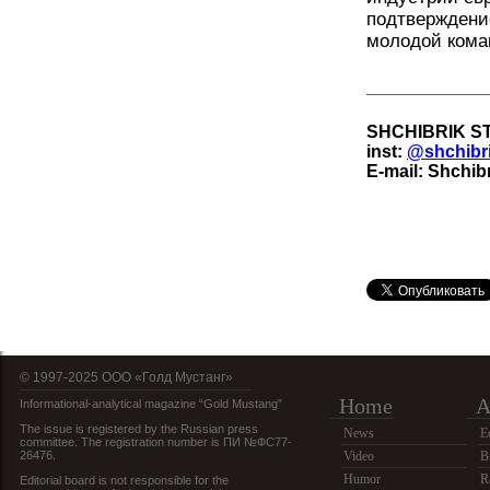
подтверждени
молодой кома
____________
SHCHIBRIK ST
inst:
@shchibri
E-mail: Shchi
© 1997-2025 OOO «Голд Мустанг»
Home
A
Informational-analytical magazine “Gold Mustang”
The issue is registered by the Russian press
News
E
committee. The registration number is ПИ №ФС77-
26476.
Video
B
Humor
R
Editorial board is not responsible for the