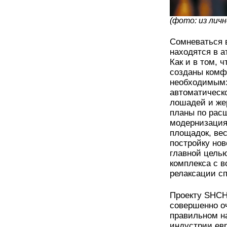
(фото: из личн
Сомневаться 
находятся в а
Как и в том, 
созданы комф
необходимым:
автоматическ
лошадей и же
планы по рас
модернизация
площадок, ве
постройку нов
главной целью
комплекса с 
релаксации с
Проекту SHCHI
совершенно оч
правильном н
индустрии ев