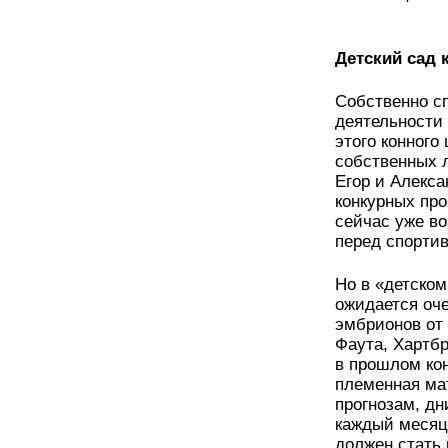
Детский сад 
Собственно сп
деятельности
этого конного
собственных л
Егор и Алекс
конкурных про
сейчас уже в
перед спорти
Но в «детско
ожидается оч
эмбрионов от
Фаута, Хартбр
в прошлом ко
племенная ма
прогнозам, дн
каждый месяц
должен стать 