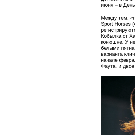
июня – в Ден
Между тем, «п
Sport Horses 
регистрируют
Кобылка от Ха
конюшне. У н
белыми пятнам
варианта клич
начале февра
Фаута, и двое