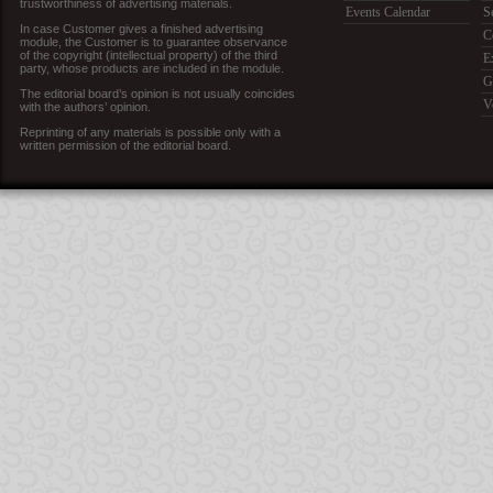
trustworthiness of advertising materials.
Events Calendar
S
In case Customer gives a finished advertising
C
module, the Customer is to guarantee observance
of the copyright (intellectual property) of the third
E
party, whose products are included in the module.
G
The editorial board’s opinion is not usually coincides
V
with the authors’ opinion.
Reprinting of any materials is possible only with a
written permission of the editorial board.