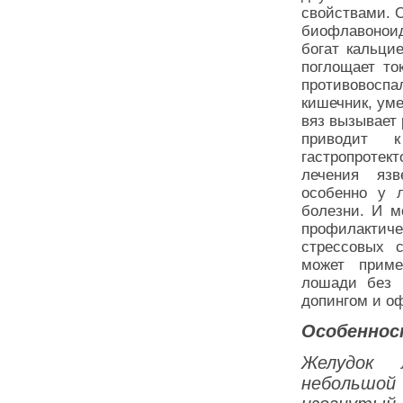
свойствами. 
биофлавоноид
богат кальци
поглощает то
противовоспа
кишечник, ум
вяз вызывает
приводит 
гастропротек
лечения язв
особенно у 
болезни. И м
профилакти
стрессовых 
может приме
лошади без к
допингом и о
Особеннос
Желудок 
небольшо