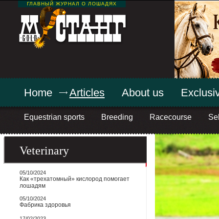
ГЛАВНЫЙ ЖУРНАЛ О ЛОШАДЯХ
Home
Articles
About us
Exclusiv
Equestrian sports
Breeding
Racecourse
Sel
Veterinary
05/10/2024
Как «трехатомный» кислород помогает
лошадям
05/10/2024
Фабрика здоровья
17/02/2023