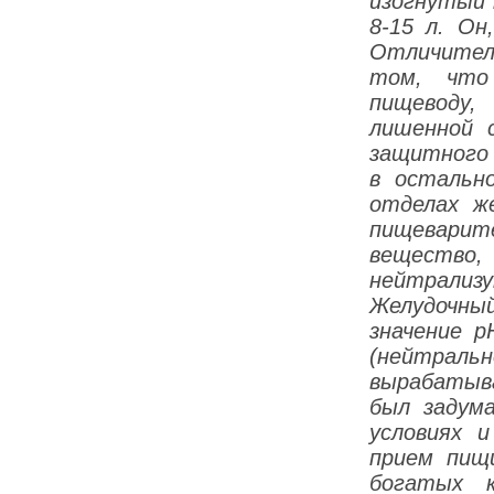
изогнутый 
8-15 л. Он
Отличител
том, что
пищеводу
лишенной 
защитного 
в остальн
отделах ж
пищевари
веществ
нейтрализ
Желудочны
значение р
(нейтрал
вырабатыва
был задум
условиях 
прием пищ
богатых 