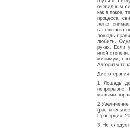
гнуться в бок
очевидным си
как в покое, 
процесса св
легко снимае
гастритного 
лошадь прави
любить. Одн
руках. Если 
иной степени,
минимум, про
Алгоритм тер
Диетотерапия
1 Лошадь до
непрерывно. 
малыми порц
2 Увеличение 
(растительно
Пропорция: 20
3 Не следует