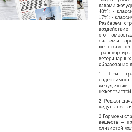
язвами желудк
40%; • класс
17%; • класси
Разберем стр
воздействие 
его гомеоста
системы ор
жестоким об
транспортир
ветеринарных
образование 
1 При трен
содержимог
желудочным 
нежелезистой 
2 Редкая дач
ведут к посто
3 Гормоны ст
веществ – пр
слизистой жел