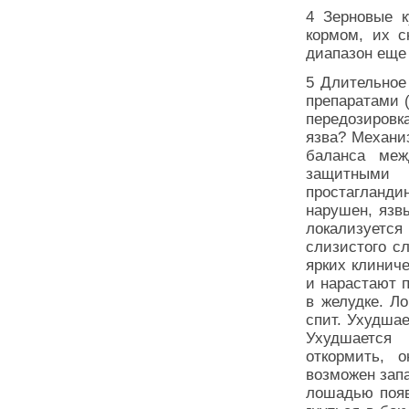
4 Зерновые к
кормом, их с
диапазон еще 
5 Длительное
препаратами 
передозировк
язва? Механи
баланса меж
защитными 
простагландин
нарушен, язв
локализуется
слизистого сл
ярких клинич
и нарастают п
в желудке. Л
спит. Ухудшае
Ухудшается 
откормить, 
возможен запа
лошадью появ