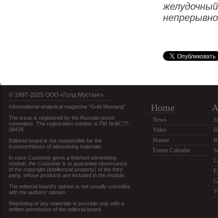
желудочн
непрерывно
© 1997-2025 OOO «Голд Мустанг»
Home
A
Informational-analytical magazine “Gold Mustang”
The issue is registered by the Russian press
News
E
committee. The registration number is ПИ №ФС77-
26476.
Video
B
Humor
R
Editorial board is not responsible for the
trustworthiness of advertising materials.
Events Calendar
S
In case Customer gives a finished advertising
C
module, the Customer is to guarantee observance
of the copyright (intellectual property) of the third
E
party, whose products are included in the module.
G
The editorial board’s opinion is not usually coincides
V
with the authors’ opinion.
Reprinting of any materials is possible only with a
written permission of the editorial board.