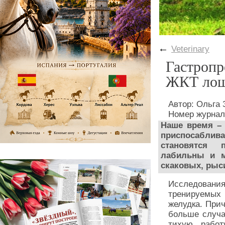
←
Veterinary
Гастропр
ЖКТ лош
Автор: Ольга 
Номер журнал
Наше время – 
приспосаблив
становятся
лабильны и м
скаковых, рыс
Исследования
тренируемых
желудка. При
больше случа
тихую работ