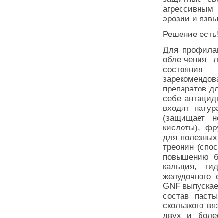
агрессивным 
эрозии и язвы
Решение есть
Для профилак
облегчения 
состояни
зарекомендо
препаратов д
себе антацид
входят натур
(защищает н
кислоты), фр
для полезных
треонин (спо
повышению ба
кальция, ги
желудочного 
GNF выпускае
состав пасты
скользкого вя
двух и боле