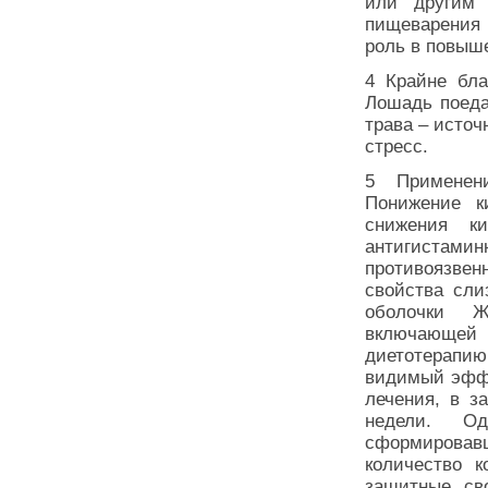
или другим 
пищеварения 
роль в повыш
4 Крайне бла
Лошадь поеда
трава – источ
стресс.
5 Применени
Понижение к
снижения ки
антигистами
противоязвен
свойства сли
оболочки Ж
включающей 
диетотерапию
видимый эффе
лечения, в з
недели. О
сформировавш
количество к
защитные св