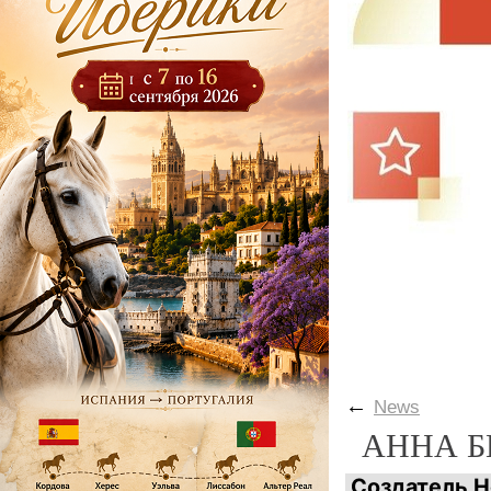
←
News
АННА 
Создатель Ho