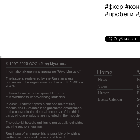
#фкср #кон
#пробеги #
© 1997-2025 OOO «Голд Мустанг»
Home
A
Informational-analytical magazine “Gold Mustang”
The issue is registered by the Russian press
News
E
committee. The registration number is ПИ №ФС77-
26476.
Video
B
Humor
R
Editorial board is not responsible for the
trustworthiness of advertising materials.
Events Calendar
S
In case Customer gives a finished advertising
C
module, the Customer is to guarantee observance
of the copyright (intellectual property) of the third
E
party, whose products are included in the module.
G
The editorial board’s opinion is not usually coincides
V
with the authors’ opinion.
Reprinting of any materials is possible only with a
written permission of the editorial board.