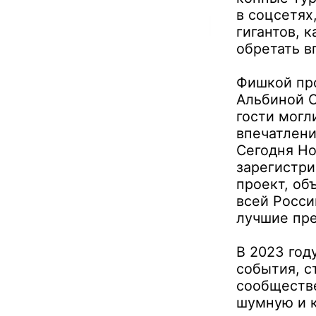
в соцсетях
гигантов, 
обретать в
Фишкой про
Альбиной С
гости могл
впечатлени
Сегодня Ho
зарегистри
проект, об
всей Росси
лучшие пре
В 2023 год
события, с
сообществе
шумную и к