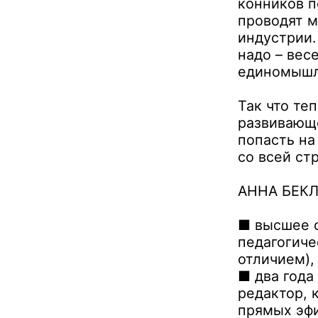
конников п
проводят м
индустрии.
надо – вес
единомышл
Так что те
развивающ
попасть на
со всей ст
АННА БЕКЛ
■ высшее о
педагогиче
отличием),
■ два года
редактор, 
прямых эф