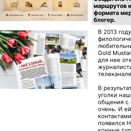
маршрутов к
формата мер
блогер.
В 2013 год
филологиче
любительн
Gold Musta
для нее от
журналисти
телеканале
В результа
уголки наш
общения с 
очень. И е
контактами
появился H
конные тур