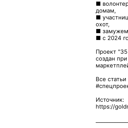
■ волонтер
домам,
■ участниц
охот,
■ замужем,
■ с 2024 г
Проект "3
создан при
маркетплей
Все статьи
#спецпрое
Источник:
https://gol
____________