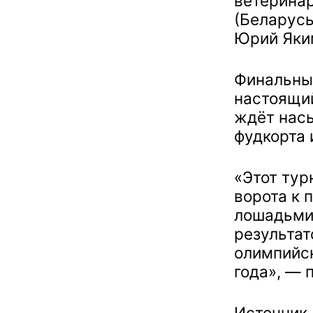
ветеринар
(Беларусь
Юрий Яким
Финальный
настоящий
ждёт нас
фудкорта 
«Этот тур
ворота к 
лошадьми
результат
олимпийск
года», — 
Источник,