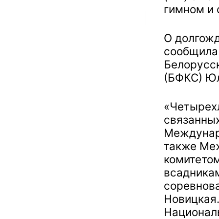
гимном и 
О долгож
сообщила
Белорусск
(БФКС) Юл
«Четырехл
связанны
Междунаро
также Ме
комитетом
всадникам
соревнова
Новицкая
Националь