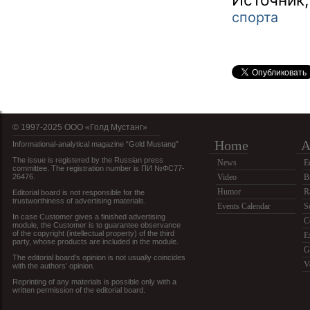
спорта
© 1997-2025 OOO «Голд Мустанг»
Home
A
Informational-analytical magazine “Gold Mustang”
The issue is registered by the Russian press
News
E
committee. The registration number is ПИ №ФС77-
26476.
Video
B
Humor
R
Editorial board is not responsible for the
trustworthiness of advertising materials.
Events Calendar
S
In case Customer gives a finished advertising
C
module, the Customer is to guarantee observance
of the copyright (intellectual property) of the third
E
party, whose products are included in the module.
G
The editorial board’s opinion is not usually coincides
V
with the authors’ opinion.
Reprinting of any materials is possible only with a
written permission of the editorial board.