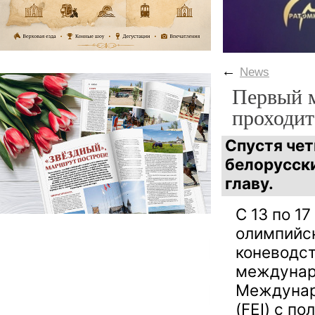
←
News
Первый 
проходит
Спустя че
белорусск
главу.
С 13 по 1
олимпийск
коневодст
междунар
Междунар
(FEI) с п