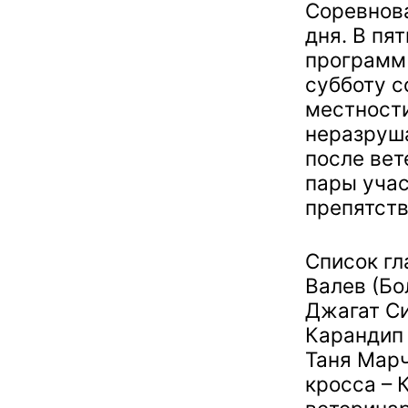
Соревнова
дня. В пя
программ 
субботу с
местности
неразруш
после вет
пары уча
препятств
Список гл
Валев (Бо
Джагат Си
Карандип 
Таня Марч
кросса – 