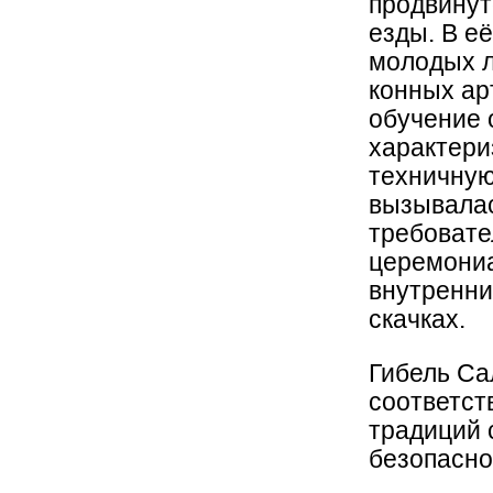
продвинут
езды. В е
молодых л
конных ар
обучение
характери
техничную
вызывалас
требоват
церемониа
внутренни
скачках.
Гибель Са
соответст
традиций
безопасно