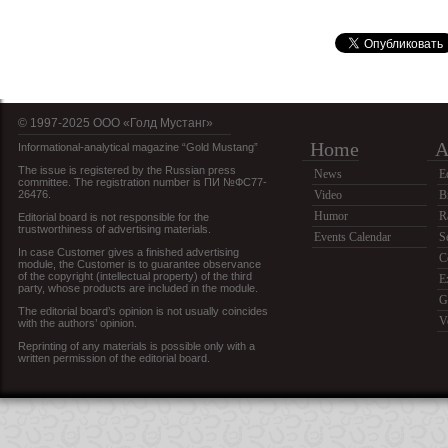
© 1997-2025 OOO «Голд Мустанг»
Home
A
Informational-analytical magazine “Gold Mustang”
The issue is registered by the Russian press
News
E
committee. The registration number is ПИ №ФС77-
26476.
Video
B
Humor
R
Editorial board is not responsible for the
trustworthiness of advertising materials.
Events Calendar
S
In case Customer gives a finished advertising
C
module, the Customer is to guarantee observance
of the copyright (intellectual property) of the third
E
party, whose products are included in the module.
G
The editorial board’s opinion is not usually coincides
V
with the authors’ opinion.
Reprinting of any materials is possible only with a
written permission of the editorial board.