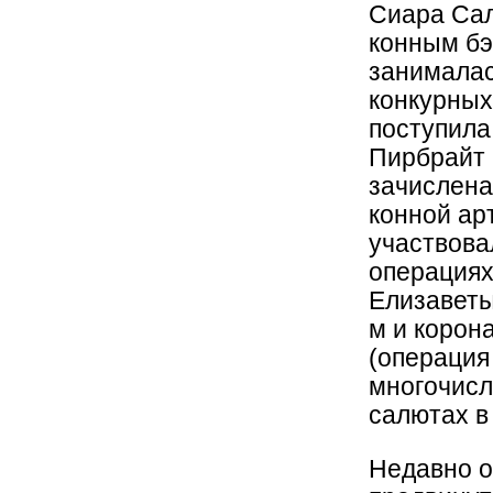
Сиара Сал
конным бэ
занималас
конкурных
поступила
Пирбрайт (
зачислена
конной ар
участвова
операциях
Елизаветы 
м и корон
(операция 
многочисл
салютах в 
Недавно о