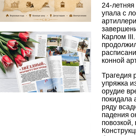
24-летняя 
упала с л
артиллери
завершени
Карлом II
продолжил
расписани
конной ар
Трагедия 
упряжка и
орудие вр
покидала 
ряду всад
падения о
повозкой,
Конструкц