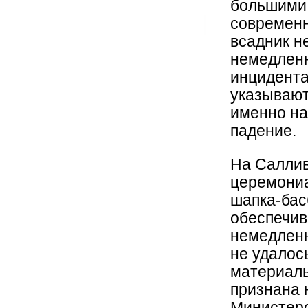
большими 
современн
всадник н
немедленн
инцидента
указывают
именно на
падение.
На Саллив
церемониа
шапка-бас
обеспечив
немедленн
не удалос
материалы
признана 
Министерс