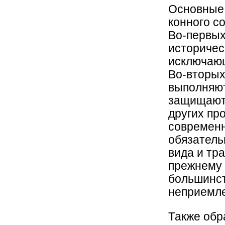
Основные 
конного с
Во-первых
историчес
исключающ
Во-вторых
выполняют
защищают 
других пр
современн
обязатель
вида и тр
прежнему 
большинст
неприемле
Также обр