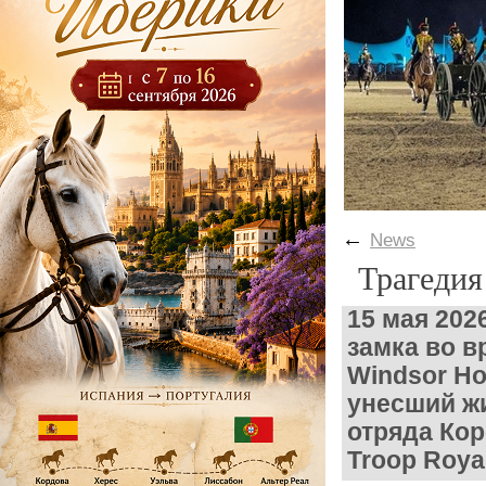
←
News
Трагедия
15 мая 202
замка во в
Windsor Ho
унесший ж
отряда Кор
Troop Royal