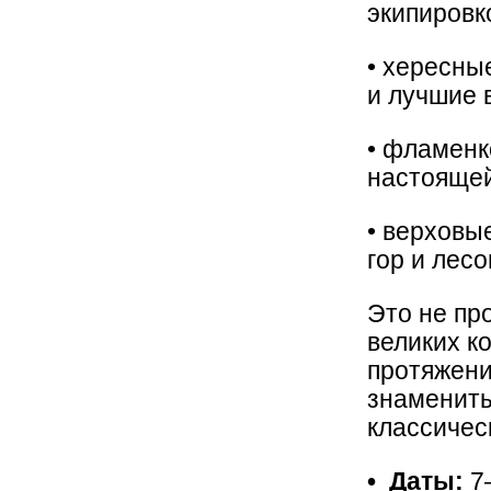
экипировк
• хересны
и лучшие 
• фламенк
настояще
• верховы
гор и лес
Это не пр
великих к
протяжени
знамениты
классичес
• Даты:
7