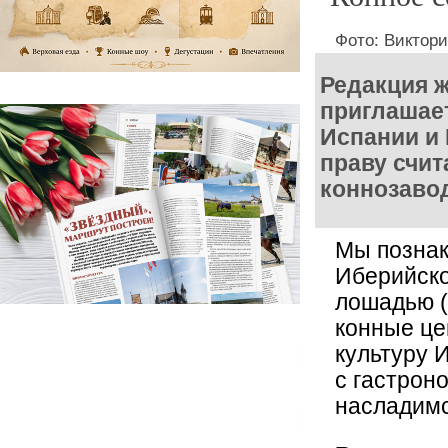
Фото: Виктор
Редакция 
приглашает
Испании и 
праву счи
коннозаво
Мы познак
Иберийско
лошадью (
конные це
культуру 
с гастрон
насладим