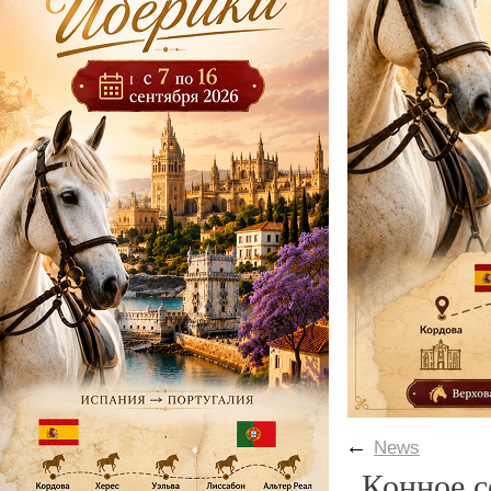
←
News
Конное с