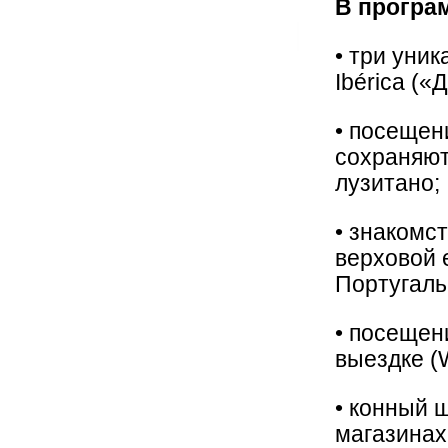
В прогр
• три уни
Ibérica (
• посещен
сохраняют
лузитано;
• знакомс
верховой 
Португаль
• посещен
выездке (W
• конный 
магазинах