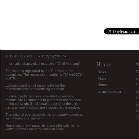
© 1997-2025 OOO «Голд Мустанг»
Home
A
Informational-analytical magazine “Gold Mustang”
The issue is registered by the Russian press
News
E
committee. The registration number is ПИ №ФС77-
26476.
Video
B
Humor
R
Editorial board is not responsible for the
trustworthiness of advertising materials.
Events Calendar
S
In case Customer gives a finished advertising
C
module, the Customer is to guarantee observance
of the copyright (intellectual property) of the third
E
party, whose products are included in the module.
G
The editorial board’s opinion is not usually coincides
V
with the authors’ opinion.
Reprinting of any materials is possible only with a
written permission of the editorial board.