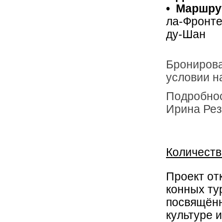
• Маршру
ла-Фронте
ду-Шан
Бронирован
условии н
Подробнос
Ирина Ре
Количеств
Проект от
конных ту
посвящённ
культуре 