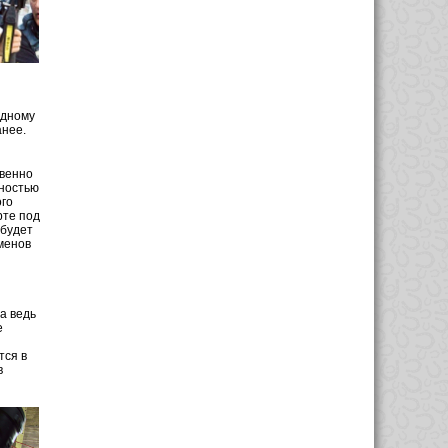
одному
анее.
твенно
нностью
ого
рте под
 будет
менов
а ведь
е
тся в
в