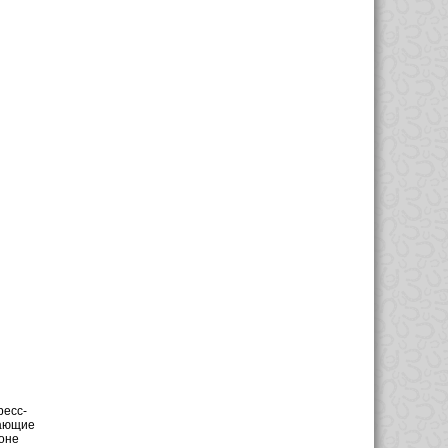
ресс-
тающие
оне