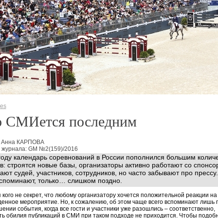
ies
о СМИется последним
: Анна КАРПОВА
 журнала: GM №2(159)/2016
году календарь соревнований в России пополнился большим колич
в: строятся новые базы, организаторы активно работают со спонсо
ают судей, участников, сотрудников, но часто забывают про прессу.
споминают, только… слишком поздно.
 кого не секрет, что любому организатору хочется положительной реакции на
енное мероприятие. Но, к сожалению, об этом чаще всего вспоминают лишь 
ении события, когда все гости и участники уже разошлись – соответственно,
ь обилия публикаций в СМИ при таком подходе не приходится. Чтобы подоб