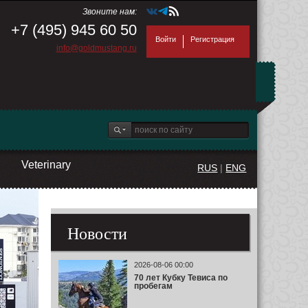
Звоните нам:
+7 (495) 945 60 50
Войти
Регистрация
info@goldmustang.ru
Veterinary
RUS
|
ENG
Новости
2026-08-06 00:00
70 лет Кубку Тевиса по
пробегам