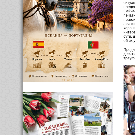
ситуац
предст
Сейчас
печат
приез
а зате
хороше
интерв
сути, 
об их 
Предла
десяти
треуго