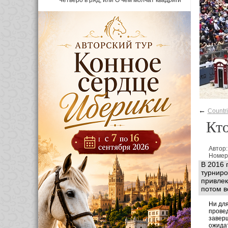
Четверо в ряд, или О чем молчат квадриги
←
Countr
Кт
Автор
Номер
В 2016 
турниро
привлек
потом в
Ни для
провед
заверш
ожидат