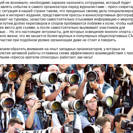
ий не возникало, необходимо заранее назначить сотрудника, который будет
авлять событие и самого организатора перед журналистами – пресс-секрета
 ситуация в нашей стране такова, что преданные своему делу специализир
ные и интернет-издания, представители прессы и конноспортивные фотогра
жают на турниры, зачастую самостоятельно отыскивая информацию о меропр
м путем долгих переговоров и споров пробиваются поближе к полю, чтобы на
е место для съемки, а после самостоятельно выуживают участников для
ью… Но это настоящие энтузиасты, для которых освещение конного спорта, 
дело жизни, что же касается более крупных и популярных общеспортивных СМ
участии при подобном уровне организации даже не стоит и говорить.
гаем обратить внимание на опыт западных организаторов, у которых за
летия активной работы отлажена схема эффективного взаимодействия с пре
льник «пресса-зрители-спонсоры» работает, как часы!