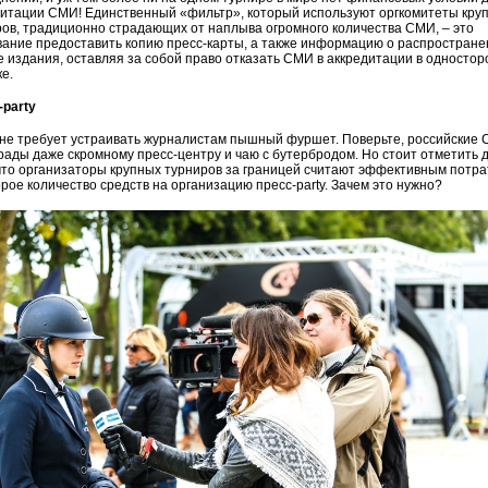
дитации СМИ! Единственный «фильтр», который используют оргкомитеты кру
ов, традиционно страдающих от наплыва огромного количества СМИ, – это
ание предоставить копию пресс-карты, а также информацию о распростране
 издания, оставляя за собой право отказать СМИ в аккредитации в односто
е.
-party
 не требует устраивать журналистам пышный фуршет. Поверьте, российские
рады даже скромному пресс-центру и чаю с бутербродом. Но стоит отметить 
что организаторы крупных турниров за границей считают эффективным потра
рое количество средств на организацию пресс-party. Зачем это нужно?