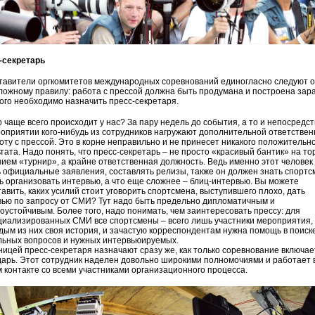
-секретарь
тавители оргкомитетов международных соревнований единогласно следуют 
ожному правилу: работа с прессой должна быть продумана и построена зар
ого необходимо назначить пресс-секретаря.
о чаще всего происходит у нас? За пару недель до события, а то и непосредс
оприятии кого-нибудь из сотрудников нагружают дополнительной ответстве
оту с прессой. Это в корне неправильно и не принесет никакого положительн
тата. Надо понять, что пресс-секретарь – не просто «красивый бантик» на то
ием «турнир», а крайне ответственная должность. Ведь именно этот человек
 официальные заявления, составлять релизы, также он должен знать спортс
ь организовать интервью, а что еще сложнее – блиц-интервью. Вы можете
авить, каких усилий стоит уговорить спортсмена, выступившего плохо, дать
ью по запросу от СМИ? Тут надо быть предельно дипломатичным и
оустойчивым. Более того, надо понимать, чем заинтересовать прессу: для
иализированных СМИ все спорт­смены – всего лишь участники мероприятия, 
дым из них своя история, и зачастую корреспондентам нужна помощь в поиск
льных вопросов и нужных интервьюируемых.
ницей пресс-секретаря назначают сразу же, как только соревнование включае
арь. Этот сотрудник наделен довольно широкими полномочиями и работает 
 контакте со всеми участниками организационного процесса.