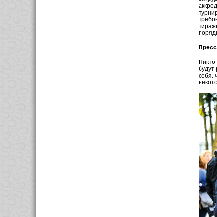
аккре
турнир
требов
тираже
порядк
Пресс
Никто
будут 
себя, 
некото