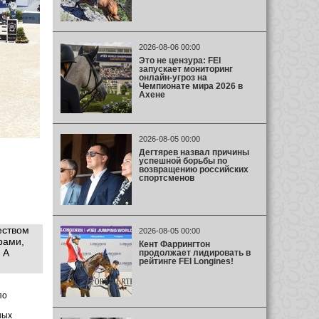
2026-08-06 00:00
Это не цензура: FEI
запускает мониторинг
онлайн-угроз на
Чемпионате мира 2026 в
Ахене
2026-08-05 00:00
Дегтярев назвал причины
успешной борьбы по
возвращению российских
спортсменов
еством
2026-08-05 00:00
рами,
Кент Фаррингтон
 А
продолжает лидировать в
рейтинге FEI Longines!
по
ных