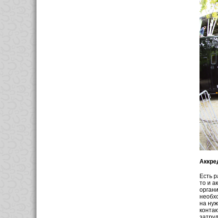
Аккре
Есть р
то и а
органи
необхо
на нуж
контак
затруд