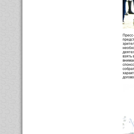
Пресс-
предст
зрител
необхо
деятел
взять 
вниман
спонсо
собрат
характ
догово