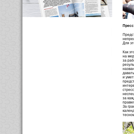
Пресс
Предс
непрел
Для эт
Как эт
на мер
за раб
резуль
назван
давать
и умет
предст
интерв
стресс
неспец
за каж
прави
За гра
календ
тесном