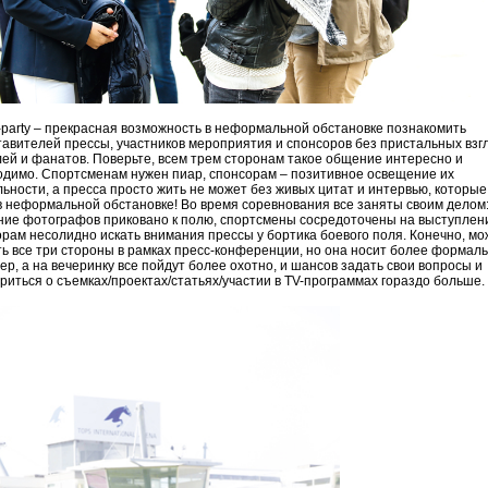
party – прекрасная возможность в неформальной обстановке познакомить
авителей прессы, участников мероприятия и спонсоров без пристальных взг
ей и фанатов. Поверьте, всем трем сторонам такое общение интересно и
димо. Спорт­сменам нужен пиар, спонсорам – позитивное освещение их
ьности, а пресса просто жить не может без живых цитат и интервью, которы
в неформальной обстановке! Во время соревнования все заняты своим делом
ие фотографов приковано к полю, спортсмены сосредоточены на выступлени
рам несолидно искать внимания прессы у бортика боевого поля. Конечно, мо
ь все три стороны в рамках пресс-конференции, но она носит более формал
ер, а на вечеринку все пойдут более охотно, и шансов задать свои вопросы и
риться о съемках/проектах/статьях/участии в TV-программах гораздо больше.