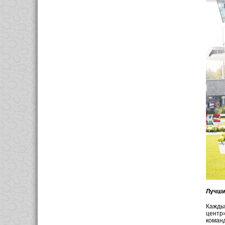
Лучши
Каждый
центр
команд