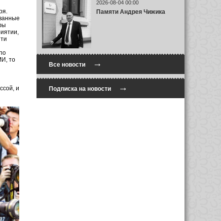
2026-08-04 00:00
ря.
Памяти Андрея Чижика
ованные
фы
иятии,
йти
по
И, то
→
Все новости
→
ссой, и
Подписка на новости