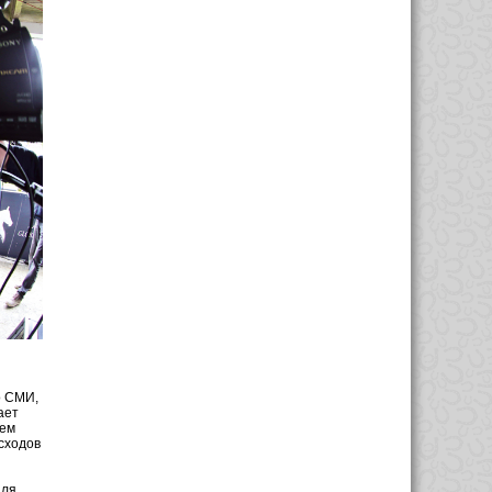
о СМИ,
ает
сем
сходов
для