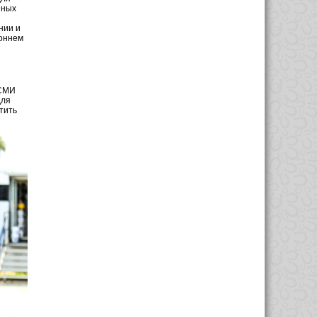
пных
нии и
роннем
 СМИ
для
тить