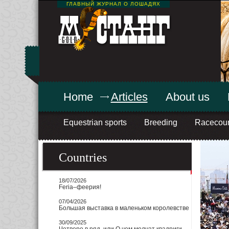
ГЛАВНЫЙ ЖУРНАЛ О ЛОШАДЯХ
Home
Articles
About us
Equestrian sports
Breeding
Racecou
Countries
18/07/2026
Feria–феерия!
07/04/2026
Большая выставка в маленьком королевстве
30/09/2025