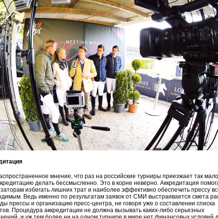
дитация
аспространенное мнение, что раз на российские турниры приезжает так мал
ккредитацию делать бессмысленно. Это в корне неверно. Аккредитация помог
заторам избегать лишних трат и наиболее эффективно обеспечить прессу в
димым. Ведь именно по результатам заявок от СМИ выстраивается смета ра
ды прессы и организацию пресс-центра, не говоря уже о составлении списка
тов. Процедура аккредитации не должна вызывать каких-либо серьезных
нений, и уж тем более ни на одном турнире в мире нет финансовых условий 