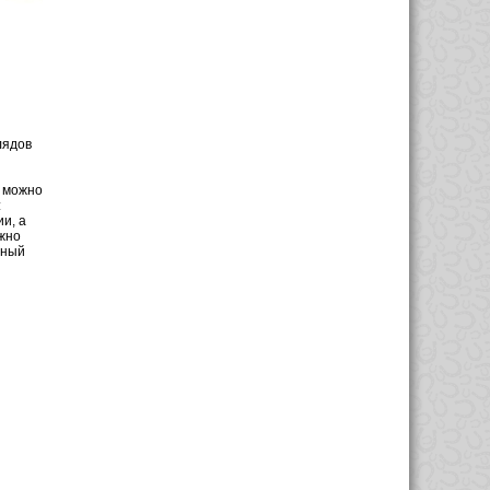
лядов
е можно
:
и, а
жно
ьный