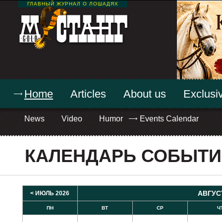
ГЛАВНЫЙ ЖУРНАЛ О ЛОШАДЯХ
Home
Articles
About us
Exclusiv
News
Video
Humor
Events Calendar
КАЛЕНДАРЬ СОБЫТ
АВГУС
< ИЮЛЬ 2026
ПН
ВТ
СР
Ч