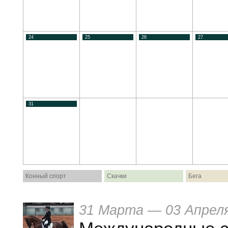
24
25
26
27
31
Конный спорт
Скачки
Бега
31 Марта — 03 Апрел