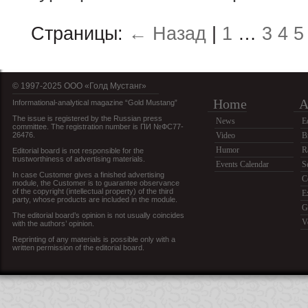
Страницы:
← Назад
|
1
…
3
4
5
© 1997-2025 OOO «Голд Мустанг»
Home
A
Informational-analytical magazine “Gold Mustang”
The issue is registered by the Russian press
News
E
committee. The registration number is ПИ №ФС77-
26476.
Video
B
Humor
R
Editorial board is not responsible for the
trustworthiness of advertising materials.
Events Calendar
S
In case Customer gives a finished advertising
C
module, the Customer is to guarantee observance
of the copyright (intellectual property) of the third
E
party, whose products are included in the module.
G
The editorial board’s opinion is not usually coincides
V
with the authors’ opinion.
Reprinting of any materials is possible only with a
written permission of the editorial board.