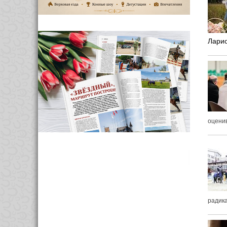
Лари
оценив
радик