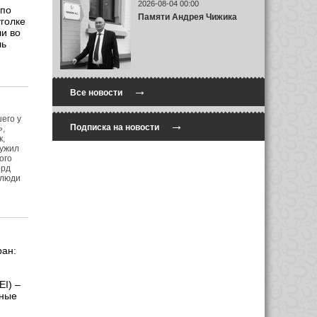
2026-08-04 00:00
 по
Памяти Андрея Чижика
голке
ли во
ль
→
Все новости
его у
→
Подписка на новости
»,
к,
ружил
ого
орд
 люди
ран:
I) –
ные