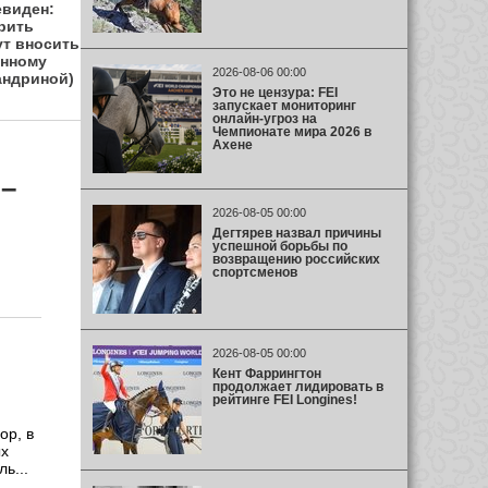
евиден:
рить
ут вносить
анному
2026-08-06 00:00
андриной)
Это не цензура: FEI
запускает мониторинг
онлайн-угроз на
Чемпионате мира 2026 в
Ахене
–
2026-08-05 00:00
Дегтярев назвал причины
успешной борьбы по
возвращению российских
спортсменов
2026-08-05 00:00
Кент Фаррингтон
продолжает лидировать в
рейтинге FEI Longines!
ор, в
ых
ь...