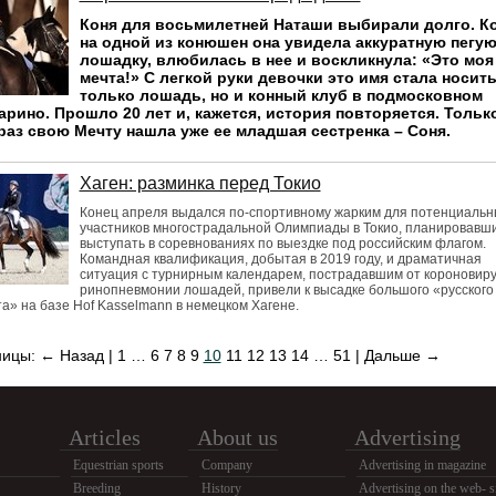
Коня для восьмилетней Наташи выбирали долго. К
на одной из конюшен она увидела аккуратную пегу
лошадку, влюбилась в нее и воскликнула: «Это моя
мечта!» С легкой руки девочки это имя стала носить
только лошадь, но и конный клуб в подмосковном
рино. Прошло 20 лет и, кажется, история повторяется. Тольк
 раз свою Мечту нашла уже ее младшая сестренка – Соня.
Хаген: разминка перед Токио
Конец апреля выдался по-спортивному жарким для потенциальн
участников многострадальной Олимпиады в Токио, планировавш
выступать в соревнованиях по выездке под российским флагом.
Командная квалификация, добытая в 2019 году, и драматичная
ситуация с турнирным календарем, пострадавшим от короновиру
ринопневмонии лошадей, привели к высадке большого «русского
а» на базе Hof Kasselmann в немецком Хагене.
ницы:
← Назад
|
1
…
6
7
8
9
10
11
12
13
14
…
51
|
Дальше →
Articles
About us
Advertising
Equestrian sports
Company
Advertising in magazine
Breeding
History
Advertising on the web- s