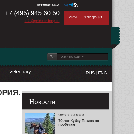
Звоните нам:
+7 (495) 945 60 50
Войти
Регистрация
info@goldmustang.ru
Veterinary
RUS
|
ENG
ОРИЯ.
Новости
2026-08-06 00:00
70 лет Кубку Тевиса по
пробегам