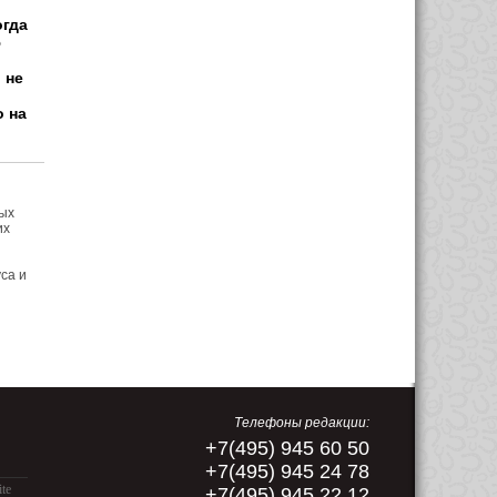
огда
ю
 не
о на
ых
их
са и
Телефоны редакции:
+7(495) 945 60 50
+7(495) 945 24 78
ite
+7(495) 945 22 12