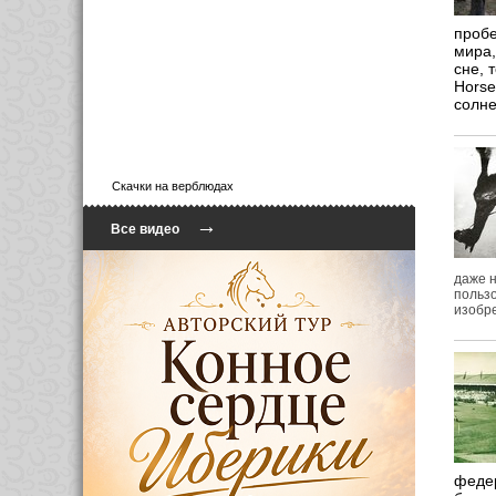
пробе
мира,
сне, 
Horse
солн
Скачки на верблюдах
→
Все видео
даже н
пользо
изобре
федер