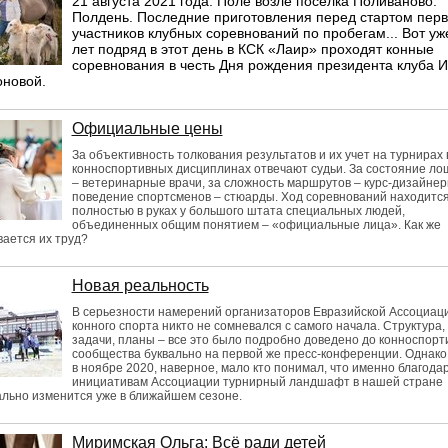
21 августа 2021 года. Поле возле поселка Поливаново.
Полдень. Последние приготовления перед стартом пер
участников клубных соревнований по пробегам... Вот уж
лет подряд в этот день в КСК «Лаир» проходят конные
соревнования в честь Дня рождения президента клуба 
оновой.
Официальные цены
За объективность толкования результатов и их учет на турнирах 
конноспортивных дисциплинах отвечают судьи. За состояние л
– ветеринарные врачи, за сложность маршрутов – курс-дизайнеры
поведение спортсменов – стюарды. Ход соревнований находитс
полностью в руках у большого штата специальных людей,
объединенных общим понятием – «официальные лица». Как же
ается их труд?
Новая реальность
В серьезности намерений организаторов Евразийской Ассоциац
конного спорта никто не сомневался с самого начала. Структура,
задачи, планы – все это было подробно доведено до конноспорт
сообщества буквально на первой же пресс-конференции. Однако 
в ноябре 2020, наверное, мало кто понимал, что именно благода
инициативам Ассоциации турнирный ландшафт в нашей стране
ально изменится уже в ближайшем сезоне.
Миримская Ольга: Всё ради детей