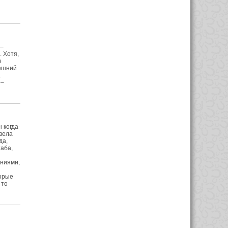
 –
 Хотя,
е
ешний
а
 –
 когда-
вела
да,
аба,
ениями,
торые
 то