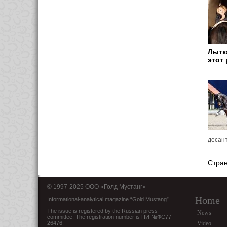
Лытка
этот
десант
Стра
© 1997-2025 OOO «Голд Мустанг»
Home
Informational-analytical magazine “Gold Mustang”
The issue is registered by the Russian press
News
committee. The registration number is ПИ №ФС77-
26476.
Video