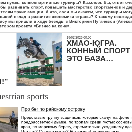
чем нужны конноспортивные турниры? Казалось бы, ответ оч
обы развивать спорт, повышать мастерство спортсменов и да
телям яркие эмоции. А что, если мы скажем, что турниры мог
льшой вклад в развитие экономики страны? К такому неожид
зису мы пришли в ходе беседы с Викторией Пугачевой (Алекс
втором проекта «Бизнес на коне».
18/07/2026 00:00
ХМАО-ЮГРА.
КОННЫЙ СПОРТ 
ЭТО БАЗА…
!"
estrian sports
Про бег по райскому острову
Представьте группу всадников, которые скачут на фоне г
предрассветной дымке, по тропам среди густых соснов
крон, по морскому берегу, стремительно уходящему вдал
Что это? Съемки клипа? Рекламный ролик конных