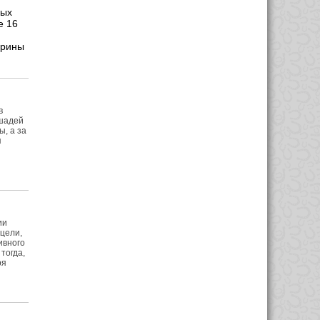
вых
е 16
Ирины
в
ошадей
, а за
я
ии
 цели,
ивного
тогда,
ря