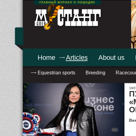
ГЛАВНЫЙ ЖУРНАЛ О ЛОШАДЯХ
Home
Articles
About us
Equestrian sports
Breeding
Racecou
19/0
П
«
О
Вик