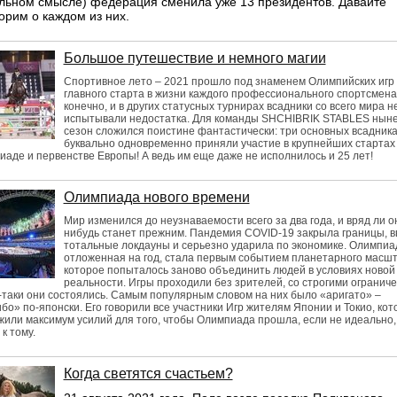
льном смысле) федерация сменила уже 13 президентов. Давайте
орим о каждом из них.
Большое путешествие и немного магии
Спортивное лето – 2021 прошло под знаменем Олимпийских игр
главного старта в жизни каждого профессионального спортсмена.
конечно, и в других статусных турнирах всадники со всего мира н
испытывали недостатка. Для команды SHCHIBRIK STABLES нын
сезон сложился поистине фантастически: три основных всадник
буквально одновременно приняли участие в крупнейших стартах
аде и первенстве Европы! А ведь им еще даже не исполнилось и 25 лет!
Олимпиада нового времени
Мир изменился до неузнаваемости всего за два года, и вряд ли он
нибудь станет прежним. Пандемия COVID-19 закрыла границы, в
тотальные локдауны и серьезно ударила по экономике. Олимпиа
отложенная на год, стала первым событием планетарного масшт
которое попыталось заново объединить людей в условиях новой
реальности. Игры проходили без зрителей, со строгими огранич
-таки они состоялись. Самым популярным словом на них было «аригато» –
бо» по-японски. Его говорили все участники Игр жителям Японии и Токио, ко
или максимум усилий для того, чтобы Олимпиада прошла, если не идеально,
 к тому.
Когда светятся счастьем?