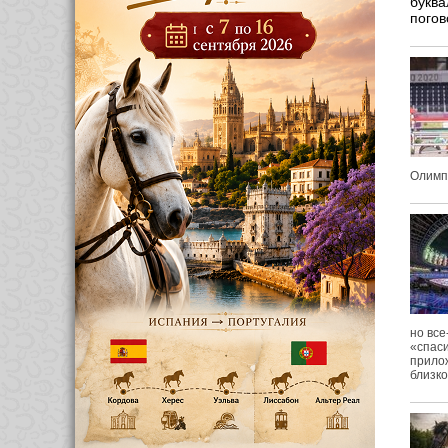
буква
погов
Олимпи
но все
«спаси
прилож
близко