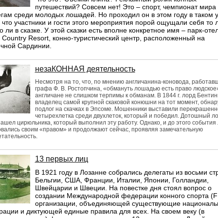
путешествий? Совсем нет! Это – спорт, чемпионат мира
гам среди молодых лошадей. Но проходил он в этом году в таком у
 что участники и гости этого мероприятия порой ощущали себя то 
то ли в сказке. У этой сказки есть вполне конкретное имя – парк-оте
 Country Resort, конно-туристический центр, расположенный на
ечной Сардинии.
незаКОННАЯ деятельность
Несмотря на то, что, по мнению англичанина-коновода, работавш
графа Ф. В. Ростопчина, «обмануть лошадью есть право людское
англичане не слишком терпимы к обманам. В 1844 г. лорд Бентин
владелец самой крупной скаковой конюшни на тот момент, обна
подлог на скачках в Эпсоме. Мошенники выставили перекрашенн
четырехлетка среди двухлеток, который и победил. Дотошный л
ашел цирюльника, который выполнил эту работу. Однако, и до этого события
вались своим «правом» и продолжают сейчас, проявляя замечательную
тательность.
13 первых лиц
В 1921 году в Лозанне собрались делегаты из восьми ст
Бельгии, США, Франции, Италии, Японии, Голландии,
Швейцарии и Швеции. На повестке дня стоял вопрос о
создании Международной федерации конного спорта (FE
организации, объединяющей существующие националь
ации и диктующей единые правила для всех. На своем веку (в